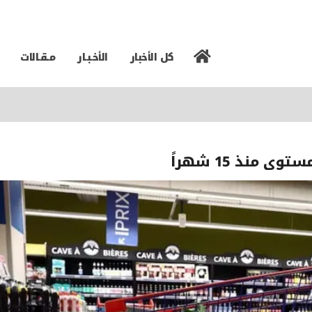
كل الأخبار
الأخـبـار
مـقـالات
منذ 15 شهراً