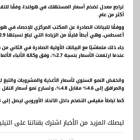
تراجع معدل تضخم أسعار المستهلك في هولندا، وفقًا للت
أكثر من عام.
أغسطس، وهي أبطأ قليلًا من الزيادة التي تبلغ نسبتها 2.9% في يوليو.
عندما ارتفعت الأسعار بنسبة 2.7%، وفق وكالة الأنباء الألمانية "د ب أ".
والمرافق إلى 4.6% مقابل 4.8%، وتسارع نمو أسعار النقل بشكل طفيف إلى 1.1% مقابل 1%.
كما تباطأ مقياس التضخم داخل الاتحاد الأوروبي ليصل إلى 2.4% في أغسطس بالمقارنة مع 2.5% قبل شهر، مثلما كان متوقعًا.
ليصلك المزيد من الأخبار اشترك بقناتنا على
التيلي