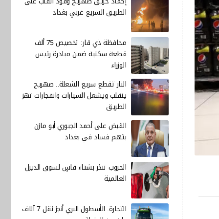
إخماد حريق صهريج وقود انقلب على
الطريق السريع غربي بغداد
محافظة ذي قار: تخصيص 75 ألف
قطعة سكنية ضمن مبادرة رئيس
الوزراء
النار تقطع سريع الشعلة.. صهريج
ينقلب ويشعل السيارات وانفجارات تهز
الطريق
القبض على أحمد الجبوري أبو مازن
بتهم فساد في بغداد
الحروب تنذر بشتاء قاسٍ لسوق الديزل
العالمية
التجارة: الأسطول البري أنجز نقل 7 آلاف