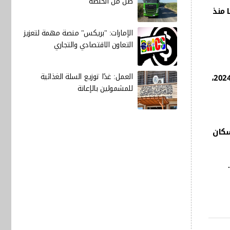
طن من الحنطة
 منذ
الإمارات: "بريكس" منصة مهمة لتعزيز
التعاون الاقتصادي والتجاري
العمل: غدًا توزيع السلة الغذائية
جاء ذلك متماشيًا مع البيانات الأولية الصادرة في الثاني من سبتمبر، وبالإضافة إلى ذلك، كان هذا أدنى معدل للتضخم منذ مايو 2024،
للمشمولين بالإعانة
قطاع الإسكان