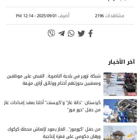
مشاهدات
أضيف
2025/09/01 - 12:14 PM
2196
آخر الأخـبـار
شبكة تزوير في بلدية الناصرية.. القبض على موظفين
ومعقبين بحوزتهم أختام ووثائق أراضٍ مزيفة
كردستان: "دانة غاز" و"كريسنت" أخلتا بعقد إمدادات غاز
من حقل "خور مور"
من حقل "كورمور".. الغاز يعود لإنعاش محطة كركوك
ورهان حكومي على قفزة إنتاجية