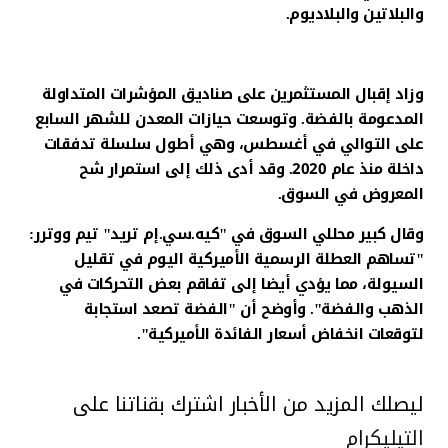
والبلاتين والبلاديوم.
وزاد إقبال المستثمرين على صناديق المؤشرات المتداولة
المدعومة بالفضة. وتوسعت حيازات المعدن للشهر السابع
على التوالي في أغسطس، وهي أطول سلسلة تدفقات
داخلة منذ عام 2020. وقد أدى ذلك إلى استمرار شح
المعروض في السوق.
وقال كبير محللي السوق في "كيه.سي.إم تريد" تيم ووترر:
"تساهم العطلة الرسمية الأميركية اليوم في تقليل
السيولة، مما يؤدي أيضا إلى تفاقم بعض التحركات في
الذهب والفضة". وأوضح أن "الفضة تصعد استجابة
لتوقعات انخفاض أسعار الفائدة الأميركية".
ليصلك المزيد من الأخبار اشترك بقناتنا على
التيليكرام