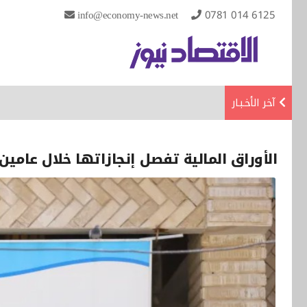
info@economy-news.net
0781 014 6125
آخر الأخـبـار
الأوراق المالية تفصل إنجازاتها خلال عامين: إدراج 19 شركة وإصدار د