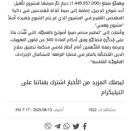
وهميَّةٍ بمبلغ (1.449.957.000) دينارٍ تمَّ صرفها لمشروع تأهيل
أحد شوارع الدجيل، إضافة إلى ضبط ثلاثة مُهندسين في دائرة
المهندس المُقيم في المشروع الذي لم يتم الشروع بتنفيذه أصلاً
"مشروع وهمي".
وأشارت إلى "تنظيم محضر ضبطٍ أصوليّ بالعمليَّة، التي نُفِّذَت بناءً
على مُذكَّرةٍ قضائيَّةٍ وفق أحكام المادة 340 من قانون العقوبات،
وعرضه رفقة المُتَّهمين أمام أنظار قاضي محكمة تحقيق صلاح
الدين المُختصَّة بالنظر في قضايا النزاهة؛ لاستكمال الإجراءات
القانونيَّـة المُناسبة".
ليصلك المزيد من الأخبار اشترك بقناتنا على
التيليكرام
مشاهدات
أضيف
2025/08/13 - 7:17 PM
1922