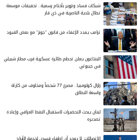
شبكات فساد وتزوير بأختام رسمية.. تحقيقات موسعة
تطال بلدية الناصرية في ذي قار
ترامب يمدد الإعفاء من قانون "جونز" مع بعض القيود
البنتاغون يعلن تحطم طائرة عسكرية قرب مطار شبيلي
في جيبوتي
زلزال كولومبيا.. مصرع 77 شخصاً ومخاوف من كارثة
واسعة النطاق
لبنان يبحث التحضيرات لاستقبال النفط العراقي وإعادة
تصديره
الاتصالات: لا يوجد أي إطفاء قسري لخدمة الأبراج