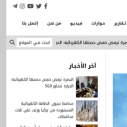
تـقارير
حـوارات
فيديـو
من نحن
إتصل بنا
ض خفض حصتها الكهربائية: الحرارة تتجاوز الـ50
الإقتصاد نيوز
محاف
آخر الأخـبـار
البصرة ترفض خفض حصتها الكهربائية:
الحرارة تتجاوز الـ50
محافظ نينوى: الطاقة الكهربائية
المستوردة من تركيا وزعت على ثلاث
محافظات