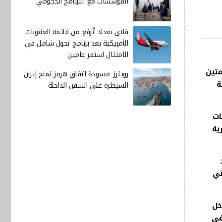
المؤسسات مع البرنامج الحكومي
فلاي بغداد تُرفع من قائمة العقوبات
الأمريكية بعد برنامج تحول شامل في
الامتثال استمر عامين
متين
رويترز: مسودة اتفاق هرمز تمنح إيران
صمة
السيطرة على السفن الداخلة
ات
ية
 اكتفاء ذاتي
خل
في