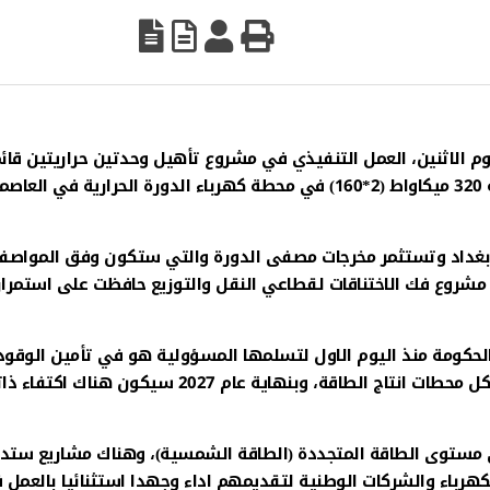
 الاثنين، العمل التنفيذي في مشروع تأهيل وحدتين حراريتين قائ
بطاقة 320 ميكاواط (2*160)، ونصب وحدتين جديدتين بطاقة 320 ميكاواط (2*160) في محطة كهرباء الدورة الحرارية في العا
 بغداد وتستثمر مخرجات مصفى الدورة والتي ستكون وفق المواصف
ال مشروع فك الاختناقات لقطاعي النقل والتوزيع حافظت على استمرار
لحكومة منذ اليوم الاول لتسلمها المسؤولية هو في تأمين الوقود
والاستقلال بالطاقة، وهي مستمرة بالعمل لتوفير الوقود لكل محطات انتاج الطاقة، وبنهاية عام 2027 سيكون هناك
ى مستوى الطاقة المتجددة (الطاقة الشمسية)، وهناك مشاريع ستد
كهرباء والشركات الوطنية لتقديمهم اداء وجهدا استثنائيا بالعمل 