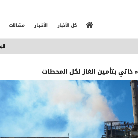
كل الأخبار
الأخـبـار
مـقـالات
البصرة ترف