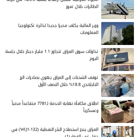
الطائرات خلال تموز
وزير المالية يكلف مديرا جديدا لدائرة تكنولوجيا
المعلومات
تداولات سوق العراق تتجاوز 1.1 مليار دينار خلال جلسة
اليوم
توقف الشحنات إلى العراق يهوي بصادرات الرز
التايلاندي 18.8% خلال النصف الأول
اطلاق مكافأة نهاية الخدمة لـ7781 متقاعداً مدنياً
وعسكرياً
العراق ينجز استصلاح البئر النفطية (WQ1-132) في
حقل غرب القرنة (1)