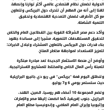
الدولية لضمان نظام اقتصادي عالمي أكثر توازنا وإنصافا،
لافتا إلى أنه من المهم أن تتحرك دول البريكس وتتعاون
مع كل الأطراف لضمان التعددية الاقتصادية وتحقيق
التنمية الشاملة.
وأكد دعم مصر الشراكة القوية بين القطاعين العام والخاص
لتحقيق المستهدفات التنموية، مشيرا إلى مساندة جهود
بناء قدرات دول البريكس بالتعاون المشترك وتبادل الخبرات؛
لتعزيز الاستعداد لمواجهة مخاطر المناخ.
وأوضح أن منصة الاستثمار الجديدة تعد مبادرة مبتكرة
لتعبئة رأس المال الخاص والمختلط للمشاريع الاستراتيجية.
وتنطلق اليوم قمة "بريكس" في ريو دي جانيرو البرازيلية
حيث ستستمر يومي 6 و7 يوليو.
وتضم المجموعة 10 أعضاء هم روسيا، الصين، الهند،
البرازيل، جنوب إفريقيا، كما انضمت إليها مصر والإمارات
وإثيوبيا وإيران العام الماضي، وإندونيسيا مطلع العام