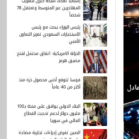
إسبانيا تفكك شبكة كبرى لتهريب
المهاجرين عبر المتوسط وتعتقل 78
شخصاً
رئيس الوزراء يبحث مع رئيس
الاستخبارات السعودي تعزيز التعاون
الأمني
الخزانة الامريكية: اتفاق محتمل لفتح
مضيق هرمز
فرنسا تتوقع أدنى محصول ذرة منذ
أكثر من 40 عاماً
البنك الدولي يوافق على منحة بـ100
مليون دولار لدعم تحديث القطاع
المالي في سوريا
الصين تفرض إجراءات تجارية مضادة