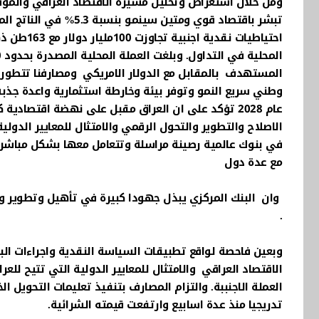
المستهدف بالمقابل مع الدولار الامريكي ومصارفنا تتطور 
عام 2028 تؤكد على ان العراق مقبل على نهضة اقتصادي
الاصلاح والتطوير والتحول الرقمي والامتثال للمعايير الدول
مع عدة دول
وان البنك المركزي يبذل جهودا كبيرة في تأهيل وتطوير وم
.
وبعين فاحصة لواقع تطبيقات السياسة النقدية واجراءات البن
الاقتصاد العراقي والامتثال للمعايير الدولية التي تتيح ل
العملة الاجنببة. والتزام المصارف بتنفيذ تعليمات التحويل ا
تدريجيا منذ عدة اسابيع وارتفعت قيمته الشرائية.