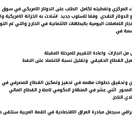
نك المركزي وتغطيته لكامل الطلب على الدولار الامريكي في سوق
الدولار النقدي وفقا لاسلوب جديد اشادت به الخزانة الامريكية واع
نجاز التعاملات اليومية بالبطاقات الائتمانية في الخارج والتي تم الت
حاسمة في
ن انجازات واعادة التقييم للمرحلة المقبلة
عيل القطاع الحقيقي وتقليل نسبة الاعتماد على النفط
نقدي وتحقيق خطوات مهمه في تحفيز وتمكين القطاع المصرفي في
مة في الاستثمار والتنمية كما ورد في الفقرة 7من المحور اثني عشر في المنهاج الحكومي لاصلاح القطاع المالي
ي الناجز.
العراقي سيجعل مبادرة العراق الاقتصادية في القمة العربية ستلقى