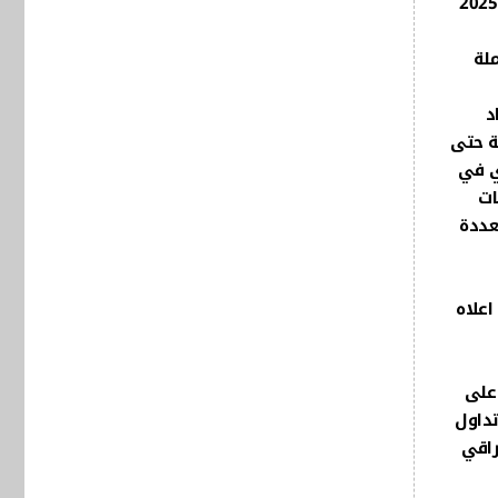
ومن خلال استعراض وتحليل مسيرة الاقتصاد العراقي والموشرات الاولية والبيانات المالية والنقدية لعام 2024 وللربع الاول من 2025
اذات والعملة
د
والمخططة حتى
زي في
ات
ت اجنبية متعددة
اعلاه
 على
تداول
راقي