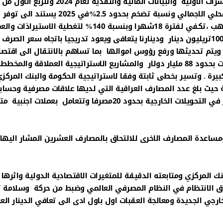
تبشر باقتصاد قوي ومتين سينمو بنسبة 5.3% في الناتج المحلي الاجمالي ونسبة تضخم بحدود 2.5%في 2025 يستند الى توفر
احتياطيات نقدية اجنبية تجاوزت 100مليار دولار مع 163طن ذهب ،تكفي لفترة 18شهرا وبنسبة 140% لتغطية الاستير
المحلية في التداول. وبلغت العملة المحلية المصدرة بحدود 100تريليون دينار ودينارنا يتعافى ويعود تدريجيا باتجاه سعر الصرف
ويتم تحديثها ورفع رؤوس اموالها بما تساهم بالانتقال الى اقتصا
وطني سريع النمو وتوفر بيئة وخارطة استثمارية واعدة جذبت بحدود 88 مليار دولار والمشاريع الاستراتيجية العملاقة 
ة كبيرة . وتسير بخطى ثابتة وفقا لاستراتيجية الحكومة والبنك المرك
ية حيث بلغ عدد المصارف العراقية التي لديها علاقات مصرفية وحساب
في بنوك عالمية رصينة مراسلة وتتعامل معها بشكل مباشر في التحويلات الخارجية بحدود 20مصرفا وتتعامل بعملا
ساعدة المصارف الاخرى للالتحاق بالمصارف العشرين المشار اليها 
ك المركزي ومتابعته الدقيقة للمتغيرات الاقتصادية الدولية واثرها
لعراق الانتظام في النظام المصرفي العالمي وضبط من حركة وسلامة 
لخارجي الجديدة ومعالجة العقبات اول باول ادى الى تعافي الدينار الع