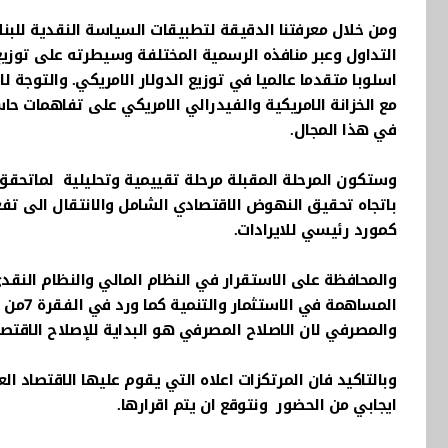
ومن خلال معرفتنا الدقيقة لتطبيقات السياسة النقدية للب
التداول وعبر منافذه الرسمية المختلفة وسيطرته على توزيع 
اسلوبا متقدما عالميا في توزيع الدولار الامريكي. والتوجة لا
مع الخزانة الامريكية والفيدرالي الامريكي على تفاهمات 
في هذا المجال.
وستكون المرحلة المقبلة مرحلة تقييمية وتحليلية لماتحقق م
باتجاه تحقيق النهوض الاقتصادي الشامل والانتقال الى تف
كمورد رئيسي للايرادات.
والمحافظة على الاستقرار في النظام المالي والنظام ال
المساه
والمصرفي لان الاصلاح المصرفي هو البداية للإصلاح الاقتصاد
وبالتاكيد فان المرتكزات اعلاه التي يقوم عليها الاقتصاد 
ايجابي من الحضور ونتوقع ان يتم اقرارها.