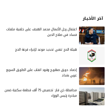
آخر الأخـبـار
‏اعتقال رجل الأعمال محمد الهجف على خلفية ملفات
فساد في صلاح الدين
هيئة الحج تنفي تحديد موعد لإجراء قرعة الحج
إخماد حريق صهريج وقود انقلب على الطريق السريع
غربي بغداد
محافظة ذي قار: تخصيص 75 ألف قطعة سكنية ضمن
مبادرة رئيس الوزراء