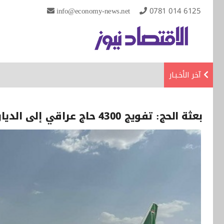
info@economy-news.net
0781 014 6125
آخر الأخـبـار
بعثة الحج: تفويج 4300 حاج عراقي إلى الديار المقدسة