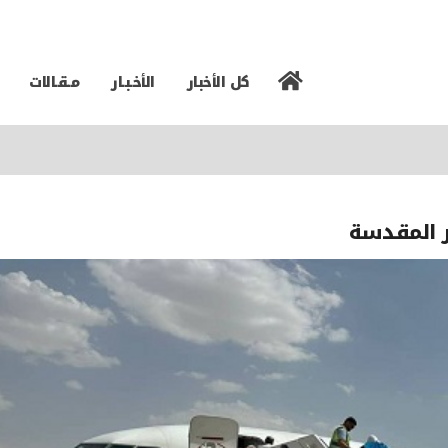
كل الأخبار
الأخـبـار
مـقـالات