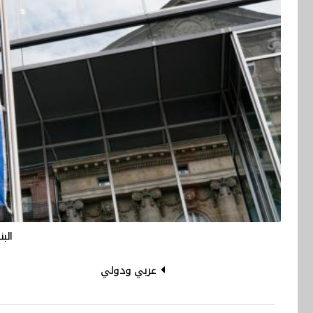
الب
عربي ودولي