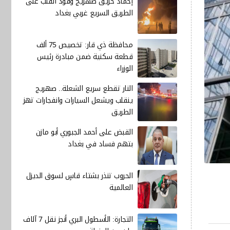
إخماد حريق صهريج وقود انقلب على
الطريق السريع غربي بغداد
محافظة ذي قار: تخصيص 75 ألف
قطعة سكنية ضمن مبادرة رئيس
الوزراء
النار تقطع سريع الشعلة.. صهريج
ينقلب ويشعل السيارات وانفجارات تهز
الطريق
القبض على أحمد الجبوري أبو مازن
بتهم فساد في بغداد
الحروب تنذر بشتاء قاسٍ لسوق الديزل
العالمية
التجارة: الأسطول البري أنجز نقل 7 آلاف