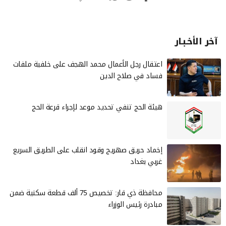
آخر الأخـبـار
‏اعتقال رجل الأعمال محمد الهجف على خلفية ملفات
فساد في صلاح الدين
هيئة الحج تنفي تحديد موعد لإجراء قرعة الحج
إخماد حريق صهريج وقود انقلب على الطريق السريع
غربي بغداد
محافظة ذي قار: تخصيص 75 ألف قطعة سكنية ضمن
مبادرة رئيس الوزراء