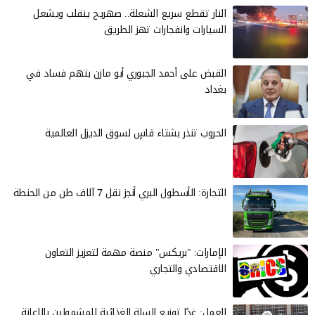
النار تقطع سريع الشعلة.. صهريج ينقلب ويشعل
السيارات وانفجارات تهز الطريق
القبض على أحمد الجبوري أبو مازن بتهم فساد في
بغداد
الحروب تنذر بشتاء قاسٍ لسوق الديزل العالمية
التجارة: الأسطول البري أنجز نقل 7 آلاف طن من الحنطة
الإمارات: "بريكس" منصة مهمة لتعزيز التعاون
الاقتصادي والتجاري
العمل: غدًا توزيع السلة الغذائية للمشمولين بالإعانة