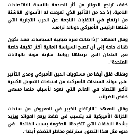
خفف تراجع الدولار من أثر الصدمة بالنسبة للاقتصادات
النامية، إذ حد من التأثير الذي تعرضت له الأسواق الناشئة
من ارتفاع في التقلبات الناجمة عن الحرب التجارية التي
شنها الرئيس الأميركي دونالد ترامب.
وقال المعهد "إذا طالت فترة ضبابية السياسات، فقد تكون
هناك حاجة إلى أن تصبح السياسة المالية أكثر تكيفا، خاصة
في البلدان التي تربطها روابط تجارية قوية بالولايات
المتحدة".
وهناك قلق أيضا من مستويات الدين الأميركي ومدى التأثير
على عوائد السندات الأميركية من احتياجات التمويل الكبيرة
لأكبر اقتصاد في العالم التي تعود لأسباب منها مسعى
خفض الضرائب.
وقال المعهد "الارتفاع الكبير في المعروض من سندات
الخزانة الأميركية قد يتسبب في ضغط يرفع العوائد ويزيد
بشدة النفقات التي تتكبدها الحكومة بسبب الفائدة... في
ضوء مثل هذا التصور، سترتفع مخاطر التضخم أيضا".