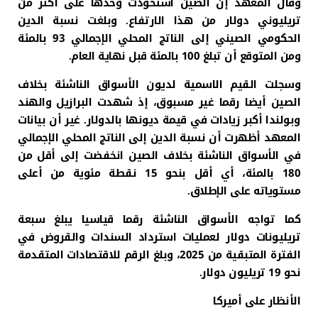
وقال المعهد إن الصين استحوذت وحدها على أكثر من
تريليوني دولار من هذا الارتفاع. وبلغت نسبة الدين
الحكومي الصيني إلى الناتج المحلي الإجمالي 93 بالمئة
ومن المتوقع أن تبلغ 100 بالمئة قبل نهاية العام.
وسجلت القيم الاسمية لديون الأسواق الناشئة بخلاف
الصين أيضا رقما غير مسبوق، إذ شهدت البرازيل والهند
وبولندا أكبر زيادات في قيمة ديونها بالدولار. غير أن بيانات
المعهد أظهرت أن نسبة الدين إلى الناتج المحلي الإجمالي
في الأسواق الناشئة بخلاف الصين انخفضت إلى أقل من
180 بالمئة، أي أقل بنحو 15 نقطة مئوية من أعلى
مستوياته على الإطلاق.
كما تواجه الأسواق الناشئة رقما قياسيا يبلغ سبعة
تريليونات دولار لعمليات استرداد السندات والقروض في
الفترة المتبقية من 2025، وبلغ الرقم للاقتصادات المتقدمة
نحو 19 تريليون دولار.
الأنظار على أميركا