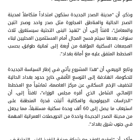
وذكر، أن "مدينة الصدر الجديدة ستكون امتداداً متكاملاً لمدينة
الصدر الحالية والمناطق المجاورة مثل صدر واحد وصدر اثنين
والمعامل"، لافتاً إلى، أن "تنفيذ البنى التحتية سيستغرق ثلاث
سنوات، بعدها سيتم فسح المجال أمام المستثمرين المحليين لبناء
المجمعات السكنية المؤلفة من أربعة إلى ثمانية طوابق، بحسب
المخطط المتفق عليه مع أمانة بغداد".
وتابع الربيعي، أن "هذا المشروع يأتي في إطار السياسة الجديدة
للحكومة، الهادفة إلى التوسع الأفقي خارج حدود بغداد الحالية
لتخفيف الزخم السكاني عن مركز العاصمة، تماشياً مع المخطط
الإنمائي الشامل الذي أقره مجلس الوزراء"، لافتاً إلى، أن
"الدراسات الجيولوجية والمكانية أثبتت قدرة المنطقة على
استيعاب ما يصل إلى 60 ألف وحدة سكنية مستقبلاً، مما يجعل
من مدينة الصدر الجديدة واحدة من الحويصلات العمرانية المهمة
في جنوب شرق بغداد".
وأكد، أن "توقيع العقد مع شركة صينية لتنفيذ البنى التحتية في