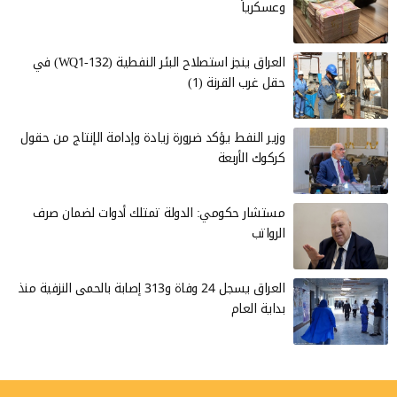
وعسكرياً
العراق ينجز استصلاح البئر النفطية (WQ1-132) في
حقل غرب القرنة (1)
وزير النفط يؤكد ضرورة زيادة وإدامة الإنتاج من حقول
كركوك الأربعة
مستشار حكومي: الدولة تمتلك أدوات لضمان صرف
الرواتب
العراق يسجل 24 وفاة و313 إصابة بالحمى النزفية منذ
بداية العام