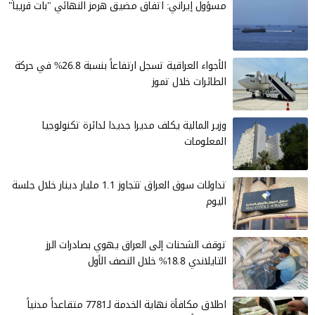
مسؤول إيراني: اتفاق مضيق هرمز النهائي "بات قريباً"
الأجواء العراقية تسجل ارتفاعاً بنسبة 26.8% في حركة
الطائرات خلال تموز
وزير المالية يكلف مديرا جديدا لدائرة تكنولوجيا
المعلومات
تداولات سوق العراق تتجاوز 1.1 مليار دينار خلال جلسة
اليوم
توقف الشحنات إلى العراق يهوي بصادرات الرز
التايلاندي 18.8% خلال النصف الأول
اطلاق مكافأة نهاية الخدمة لـ7781 متقاعداً مدنياً