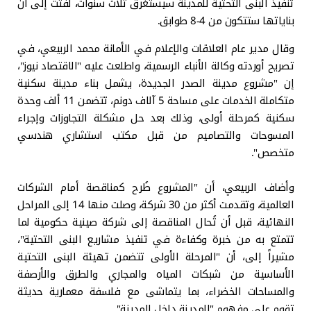
تنفيذ البنى التحتية للمدينة سيستغرق ثلاث سنوات، لفتت إلى أن
بناياتها ستتكون من 4-8 طوابق.
وقال مدير عام العلاقات والإعلام في الأمانة محمد الربيعي، في
تصريح أوردته وكالة الأنباء الرسمية، واطلعت عليه "الاقتصاد نيوز"،
إن "مشروع مدينة الصدر الجديدة، يشمل بناء مدينة سكنية
متكاملة الخدمات على مساحة 5 آلاف دونم، تتضمن 11 ألف وحدة
سكنية كمرحلة أولى، وذلك بعد حل مشكلة التجاوزات وإجراء
المسوحات والتصاميم من قبل مكتب استشاري هندسي
متخصص".
وأضاف الربيعي، أن "المشروع طُرح كمناقصة أمام الشركات
العالمية، وتقدمت أكثر من 30 شركة، وصلت منها 14 إلى المراحل
النهائية، قبل أن تُحال المناقصة إلى شركة صينية حكومية لما
تتمتع به من خبرة وكفاءة في تنفيذ مشاريع البنى التحتية"،
مشيراً إلى، أن "المرحلة الأولى تتضمن تهيئة البنى التحتية
الأساسية من شبكات المياه والمجاري والطرق والأرصفة
والمساحات الخضراء، بما يتماشى مع فلسفة معمارية حديثة
تقوم على مفهوم "المدينة داخل المدينة".