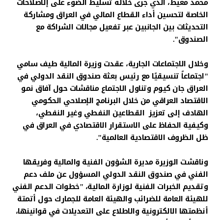
محمد معيط، الذي جرى خلاله تسليط الضوء على إلاصلاحات
الخاصة لتحسين أداء القطاع المالي في العراق ومشاركة
التحديثات بين الجانبين عبر تفعيل مجالات الشراكة مع
الصندوق".
وخلال الاجتماعات الجارية، عقدت وزيرة المالية طيف سامي
"اجتماعاً تنسيقيًا مع رئيس بعثة صندوق النقد الدولي في
العراق جان كيوم وتناول الاجتماع مناقشات حول آفاق نمو
الاقتصاد العراقي من خلال البرنامج الإصلاحي الحكومي
الهادف إلى تعزيز القطاعين النفطي وغير النفطي،
وكيفية الحفاظ على الاستقرار الاقتصادي في العراق في
ظل الظروف الاقتصادية العالمية".
وناقشت الوزيرة مديرة الشؤون الفنية والمالية وفريقها
الفني في صندوق النقد الدولي المسؤول عن ملف دعم
وتقديم الخبرات الفنية لوزارة المالية، "خطوات الدعم الفني
للهيئة العامة للضرائب والهيئة العامة للجمارك حول أتمتة
أنظمتها الالكترونية والاطلاع على التعديلات في قوانينها،