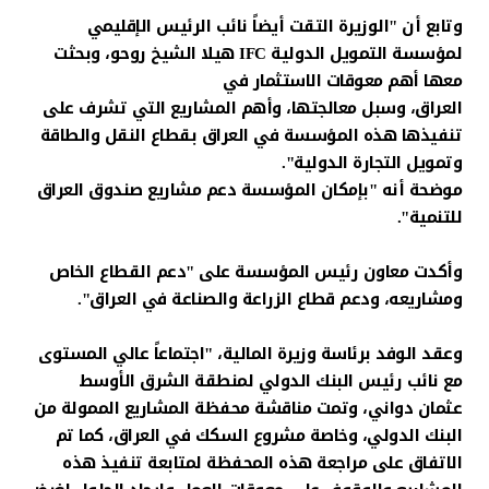
وتابع أن "الوزيرة التقت أيضاً نائب الرئيس الإقليمي
لمؤسسة التمويل الدولية IFC هيلا الشيخ روحو، وبحثت
معها أهم معوقات الاستثمار في
العراق، وسبل معالجتها، وأهم المشاريع التي تشرف على
تنفيذها هذه المؤسسة في العراق بقطاع النقل والطاقة
وتمويل التجارة الدولية".
موضحة أنه "بإمكان المؤسسة دعم مشاريع صندوق العراق
للتنمية".
وأكدت معاون رئيس المؤسسة على "دعم القطاع الخاص
ومشاريعه، ودعم قطاع الزراعة والصناعة في العراق".
وعقد الوفد برئاسة وزيرة المالية، "اجتماعاً عالي المستوى
مع نائب رئيس البنك الدولي لمنطقة الشرق الأوسط
عثمان دواني، وتمت مناقشة محفظة المشاريع الممولة من
البنك الدولي، وخاصة مشروع السكك في العراق، كما تم
الاتفاق على مراجعة هذه المحفظة لمتابعة تنفيذ هذه