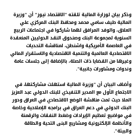
وذكر بيان لوزارة المالية تلقته "الاقتصاد نيوز" أن "وزيرة
المالية طيف سامي محمد ومحافظ البنك المركزي علي
العلاق، والوفد المرافق لهما شاركوا في اجتماعات الربيع
السنوية لمجموعة البنك وصندوق النقد الدوليين المنعقدة
في العاصمة الأمريكية واشنطن، لمناقشة التحديات
الاقتصادية العالمية والتنمية الاقتصادية والاستقرار المالي
وغيرها من القضايا ذات الصلة، بالإضافة إلى جلسات عامة
وندوات ومشاورات جانبية".
وأضاف البيان أن "وزيرة المالية استهلت مشاركتها، في
الاجتماع الأول مع المدير التنفيذي للبنك الدولي عبد العزيز
الملا حيث تمت مناقشة الوضع الاقتصادي في العراق ودور
البنك الدولي في دعم العراق في برامجه الإصلاحية وخاصة
في مواضيع تعظيم الإيرادات وضغط النفقات والرقمنة
والأنظمة الإلكترونية ومشاريع البنى التحية والطاقة
والبيئة".