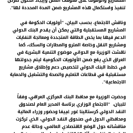
المشاريع والوقوف على معوقات العمل وإيجاد الحلول لغرض
تنفيذ واستكمال هذه المشاريع ضمن المدة المحددة لها".
وناقش الاجتماع، بحسب البيان، "أولويات الحكومة في
المشاريع المستقبلية والتي يمكن أن يقدم البنك الدولي
الدعم فيها بما يخص الطاقة المتجددة ومعالجة النفايات
ومشاريع النقل وخاصة المترو والمطارات والسكك، كما
ناقشت الوزيرة مع الدواني موضوع التنمية البشرية في
العراق الذي يقع ضمن الأولويات الحكومية ليتم جدولتها
في خطط البنك الدولي لتخصيص دعم وإطلاق مشاريع
مستقبلية في قطاعات التعليم والصحة والتشغيل والحماية
الاجتماعية".
وحضرت الوزيرة مع محافظ البنك المركزي العراقي، وفقاً
للبيان، "الاجتماع الوزاري برئاسة المدير العام لصندوق
النقد الدولي كرستالينا غور غييفا وحضور وزراء المالية
ومحافظي الدول في صندوق النقد الدولي، الذي تركزت
مناقشاته حول الوضع الاقتصادي العالمي، وحالة عدم