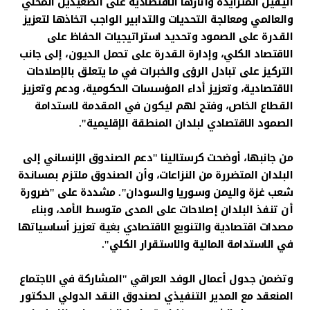
اليقين المتزايدة وآثارها الاقتصادية على الصعيدين المحلي
والعالمي ومعالجة التحديات والتدابير الواجب اتخاذها لتعزيز
القدرة على الصمود وتحديد استراتيجيات الحفاظ على
الاقتصاد الكلي، وإدارة القدرة على تحمل الديون، إلى جانب
التركيز على تبادل الرؤى والخبرات في ما يتعلق بالإصلاحات
الاقتصادية، وتعزيز أداء المؤسسات الحكومية، ودعم وتعزيز
القطاع الخاص، وفتح لهم ليكون في المقدمة لاستدامة
الصمود الاقتصادي لبلدان المنطقة الإقليمية".
من جانبها، أوضحت كرستالينا "دعم الصندوق الإنساني إلى
البلدان المتضررة من النزاعات، وأن الصندوق ملتزم بمساندة
شعب غزة واليمن وسوريا والسودان". مشددة على "ضرورة
أن تنفذ البلدان إصلاحات على المدى متوسط الأمد، وبناء
مصدات اقتصادية والتنويع الاقتصادي بغية تعزيز أساسياتها
في الاستدامة المالية والاستقرار الكلي".
وتضمن جدول أعمال الوفد العراقي "المشاركة في الاجتماع
المنعقد مع المدير التنفيذي لصندوق النقد الدولي الدكتور