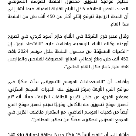
تنظيم مواعيد تسويق محصول الحنطة للموسم التسويقي
الجديد، المقرر انطلاقه خلال الأيام القليلة المقبلة، فيما أشار إلى
أن الخطة الزراعية تتوقع إنتاج أكثر من 450 ألف طن من الحنطة
هذا العام.
وقال مدير فرع الشركة في الأنبار، حازم أسود كردي، في تصريح
أوردته وكالة الأنباء الرسمية، واطلعت عليه "الاقتصاد نيوز"، إن
"الكميات المسوّقة من محصول الحنطة خلال موسم 2024 بلغت
452 ألف طن، وبلغ إجمالي المبالغ المصروفة للفلاحين والمزارعين
368 مليار دينار خلال العام الحالي".
وأضاف، أن "الاستعدادات للموسم التسويقي بدأت مبكرًا في
مواقع الفرع الأربعة (مركز تسويق عنه، الخيرات، المجمع المخزني،
وموقع الفرع)، من خلال تفريغ الطاقات الخزنية"، مبينًا، أنه "تم
تصفير موقع تسويق عنه بالكامل، وقريبًا سيتم تصفير موقع الفرع
أيضاً من كميات الموسم الماضي، مع استمرار مناقلات الخزين في
المجمع المخزني لتجهيزه، فضلًا عن تجهيز المطاحن".
وأشار إلى أن "الفرع أنشأ 15 بنكرًا جديدًا بطاقة إجمالية تبلغ 140