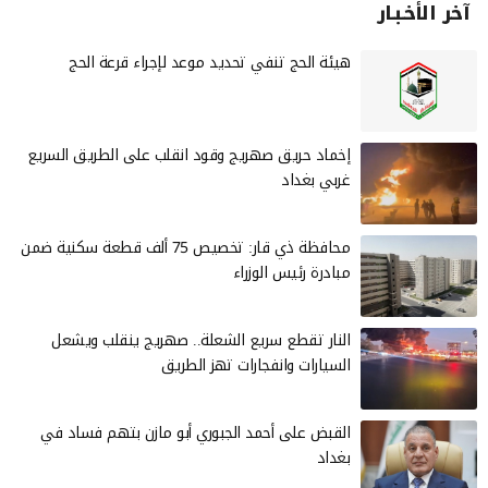
آخر الأخـبـار
هيئة الحج تنفي تحديد موعد لإجراء قرعة الحج
إخماد حريق صهريج وقود انقلب على الطريق السريع
غربي بغداد
محافظة ذي قار: تخصيص 75 ألف قطعة سكنية ضمن
مبادرة رئيس الوزراء
النار تقطع سريع الشعلة.. صهريج ينقلب ويشعل
السيارات وانفجارات تهز الطريق
القبض على أحمد الجبوري أبو مازن بتهم فساد في
بغداد