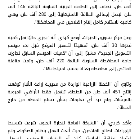
ألف طن، تضاف إلى الطاقة الخزنية السابقة البالغة 146 ألف
طن، ليصل إجمالي الطاقة الاستيعابية إلى 280 ألف طن، وهي
كافية لاستلام كامل إنتاج الفلاحين في المحافظة".
وعن مركز تسويق الخيرات، أوضح كردي، أنه "يجري حاليًا نقل كمية
قدرها 30 ألف طن، تمهيدًا لتصفير الموقع قبل بدء موسم
التسويق الجديد"، مشيرًا إلى، أن "كميات الموسم السابق تجاوزت
حاجة المحافظة السنوية البالغة 220 ألف طن، وتمت مناقلة
الفائض إلى محافظة بغداد بحسب احتياجاتها".
وتابع، أن "الخطة الزراعية الواردة من مديرية زراعة الأنبار توقعت
إنتاج 451 ألف طن من الحنطة، تشمل فقط الأراضي المروية
بالمرشّات، ولم ترد أي تعليمات بشأن تسلم الحنطة من خارج
الخطة".
وأكد كردي، أن "الشركة العامة لتجارة الحبوب شرعت بتبسيط
الإجراءات لصالح الفلاحين، حيث ألغت العمل بنظام الصكوك، وتم
اعتماد بطاقة الماستر كارد أو الحساب المصرفي لتحويل