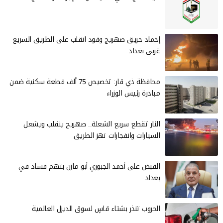
إخماد حريق صهريج وقود انقلب على الطريق السريع
غربي بغداد
محافظة ذي قار: تخصيص 75 ألف قطعة سكنية ضمن
مبادرة رئيس الوزراء
النار تقطع سريع الشعلة.. صهريج ينقلب ويشعل
السيارات وانفجارات تهز الطريق
القبض على أحمد الجبوري أبو مازن بتهم فساد في
بغداد
الحروب تنذر بشتاء قاسٍ لسوق الديزل العالمية