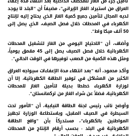
تأمين جزء من الغاز للمحطات الداخلية بعد انتهاء مدة إعفاء
العراق من استيراد الغاز الإيراني"، مضيفاً أن "البلد لا يوجد
لديه المجال لتأمين جميع كمية الغاز الذي يحتاج إليه لإنتاج
الكهرباء في المحطات خلال فصل الصيف، الذي يصل إلى
50 ألف ميكا واط".
وأضاف، أن "الاحتياج اليومي من الغاز لتشغيل المحطات
الكهربائية خلال فصل الصيف يصل إلى 45 مقمق يومياً،
ومثل هذه الكمية من الصعب توفيرها في الوقت الحالي".
وأكد محمود، أنه "بعد انتهاء مدة الإعفاءات سيواجه العراق
الكثير من المشاكل في توفير الطاقة الكهربائية، إلا أن
لوزارة الكهرباء خططا بديلة لتأمين الغاز للمحطات
الكهربائية، فضلاً عن شراء الغاز من تركمانستان".
وأوضح نائب رئيس لجنة الطاقة النيابية، أن "الأمور تحت
السيطرة في الصيف المقبل، وباستطاعة الوزارة تجهيز
المواطنين بالكهرباء"، مستدركاً بأن "واقع الطاقة
الكهربائية في البلد - بحسب أرقام الإنتاج من المحطات
الداخلية - غير جيد في الوقت الحالي".