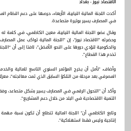
الاقتصاد نيوز - بغداد
أكدت اللجنة المالية النيابية، الأربعاء، حرصها على دعم النظام
في المصارف يسير بوتيرة متصاعدة.
وقال عضو اللجنة المالية النيابية، معين الكاظمي، في كلمة له
وحضرته "الاقتصاد نيوز"، إن "اللجنة المالية تواكب عمل المصار
والحكومية لتؤدي دورها على النحو الأفضل”، لافتا إلى أن “اللج
تخدم هذا القطاع”.
وأضاف، "نأمل أن يخرج المؤتمر السنوي التاسع للمالية والخدم
المصرفي بعد مرحلة من التلكؤ السابق الذي تمت معالجته”، معربً
وأكد أن "التحول الرقمي في المصارف يسير بشكل متصاعد، وفقا لل
التنمية الاقتصادية في البلد من خلال دعم المشاريع".
إنتاجية وليس فقط استهلاكية".