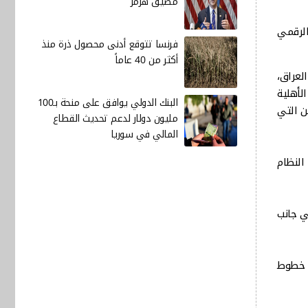
مضيق هرمز
الرقمي
فرنسا تتوقع أدنى محصول ذرة منذ
أكثر من 40 عاماً
لعراق،
لأهلية
البنك الدولي يوافق على منحة بـ100
ن التي
مليون دولار لدعم تحديث القطاع
المالي في سوريا
النظام
ي جانب
دولار لعام 2024، موجهة لاستيراد خطوط