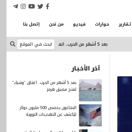
تـقارير
حـوارات
فيديـو
من نحن
إتصل بنا
بعد 5 أشهر من الحرب.. اتفاق "وشيك" لفتح مضيق هرمز
الإقت
آخر الأخـبـار
بعد 5 أشهر من الحرب.. اتفاق "وشيك"
لفتح مضيق هرمز
البنتاغون يخصص 500 مليون دولار
للِكشف عن التهديدات النووية