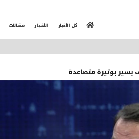
كل الأخبار
الأخـبـار
مـقـالات
رف يسير بوتيرة متصاعدة