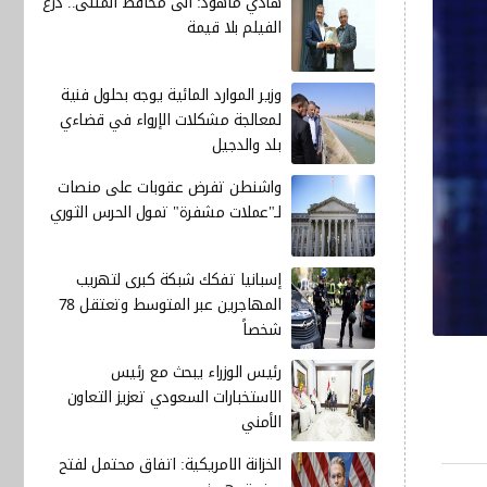
هادي ماهود: الى محافظ المثنى.. درع
الفيلم بلا قيمة
وزير الموارد المائية يوجه بحلول فنية
لمعالجة مشكلات الإرواء في قضاءي
بلد والدجيل
واشنطن تفرض عقوبات على منصات
لـ"عملات مشفرة" تمول الحرس الثوري
إسبانيا تفكك شبكة كبرى لتهريب
المهاجرين عبر المتوسط وتعتقل 78
شخصاً
رئيس الوزراء يبحث مع رئيس
الاستخبارات السعودي تعزيز التعاون
الأمني
الخزانة الامريكية: اتفاق محتمل لفتح