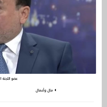
عضو اللجنة ال
مال وأعمال