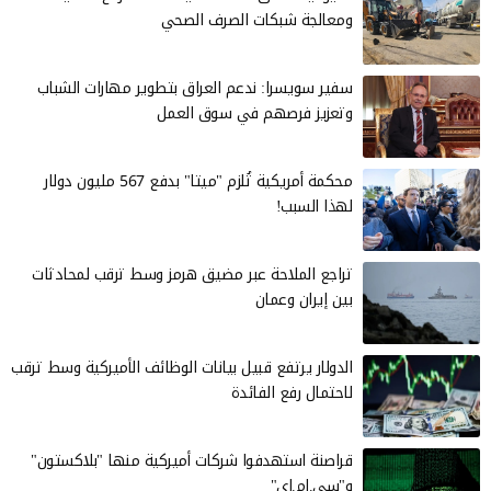
ومعالجة شبكات الصرف الصحي
سفير سويسرا: ندعم العراق بتطوير مهارات الشباب
وتعزيز فرصهم في سوق العمل
محكمة أمريكية تُلزم "ميتا" بدفع 567 مليون دولار
لهذا السبب!
تراجع الملاحة عبر مضيق هرمز وسط ترقب لمحادثات
بين إيران وعمان
الدولار يرتفع قبيل بيانات الوظائف الأميركية وسط ترقب
لاحتمال رفع الفائدة
قراصنة استهدفوا شركات أميركية منها "بلاكستون"
و"سي.إم.إي"