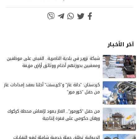
آخر الأخـبـار
شبكة تزوير في بلدية الناصرية.. القبض على موظفين
ومعقبين بحوزتهم أختام ووثائق أراضٍ مزيفة
كردستان: "دانة غاز" و"كريسنت" أخلتا بعقد إمدادات غاز
من حقل "خور مور"
من حقل "كورمور".. الغاز يعود لإنعاش محطة كركوك
ورهان حكومي على قفزة إنتاجية
الديوانية تطلق حملة خدمية شاملة لرفع النفايات