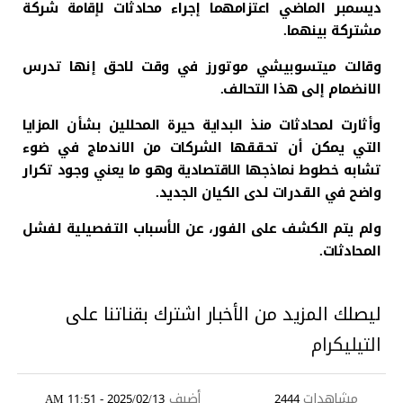
ديسمبر الماضي اعتزامهما إجراء محادثات لإقامة شركة
مشتركة بينهما.
وقالت ميتسوبيشي موتورز في وقت لاحق إنها تدرس
الانضمام إلى هذا التحالف.
وأثارت لمحادثات منذ البداية حيرة المحللين بشأن المزايا
التي يمكن أن تحققها الشركات من الاندماج في ضوء
تشابه خطوط نماذجها الاقتصادية وهو ما يعني وجود تكرار
واضح في القدرات لدى الكيان الجديد.
ولم يتم الكشف على الفور، عن الأسباب التفصيلية لفشل
المحادثات.
ليصلك المزيد من الأخبار اشترك بقناتنا على
التيليكرام
مشاهدات
أضيف
2025/02/13 - 11:51 AM
2444