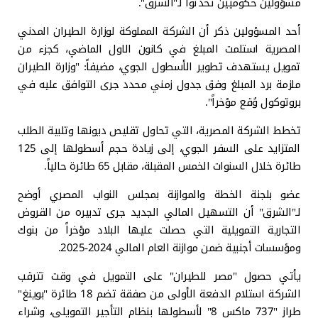
مسؤولين حكوميين تحدثوا لـ"الشرق".
أحد المسؤولين ذكر أن الشركة المملوكة لوزارة الطيران المدني
المصرية استلمت المبلغ في كانون الاول الماضي، كجزء من
تمويل يستهدف تطوير الأسطول الجوي، مضيفاً: "وزارة الطيران
ملزمة برد المبلغ وفق جدول زمني محدد جرى التوافق عليه في
بروتوكول وُقع مؤخراً".
تخطط الشركة المصرية، التي تحاول تقليص ديونها وتلبية الطلب
المتزايد على السفر الجوي، إلى زيادة حجم أسطولها إلى 125
طائرة خلال السنوات الخمس المقبلة، مقابل 65 طائرة حالياً.
عضو بلجنة الخطة والموازنة بمجلس النواب المصري أوضح
لـ"الشرق" أن التسهيل المالي الجديد جرى تدبيره من القروض
التجارية التمويلية التي حصلت عليها البلاد مؤخراً من بنوك
ومؤسسات أجنبية ضمن موازنة العام المالي 2024-2025.
يأتي حصول "مصر للطيران" على التمويل في وقت تترقب
الشركة استلام الدفعة الأولى من صفقة تضم 18 طائرة "بوينغ"
طراز "737 ماكس 8" لأسطولها بنظام التأجير التمويلي، وشراء