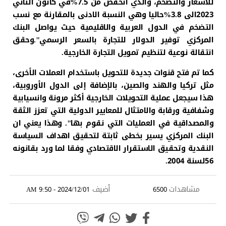
للأسعار والتضخم، والذي انخفض من 7.5%في كانون الثاني
2023الى 3.8%حاليا وهي النسبة الادنى بالمقارنة مع نسب
التضخم في الدول العربية والاقليمية حيث يواصل البنك
المركزي توفير الدولار للتجارة بالسعر الرسمي".وحقق
انتقالة نوعية لتنظيم تمويل التجارة الخارجية.
كما تم فتح قنوات جديدة للتحويل باستخدام العملات الأخرى،
مثل تركيا والهند والصين، بالإضافة إلى الدول الأوروبية،
هذا سيجعل عملية التحويلات الخارجية أكثر مرونة وانسيابية
وشفافية ورقابة والامتثال للمعايير الدولية التي تعزز الثقة
والمصداقية في العمليات التي نقوم بها". وهذا يعني ان
البنك المركزي يسير بخطى ثابتة لتحقيق اهداف السياسة
النقدية وتحقيق الاستقرار الاقتصادي وفقا لما ورد بقانونه
56لسنة 2004.
مشاهدات
أضيف
2024/12/01 - 9:50 AM
6500