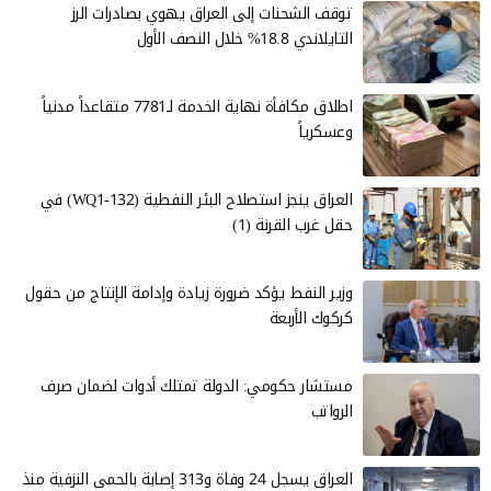
توقف الشحنات إلى العراق يهوي بصادرات الرز
التايلاندي 18.8% خلال النصف الأول
اطلاق مكافأة نهاية الخدمة لـ7781 متقاعداً مدنياً
وعسكرياً
العراق ينجز استصلاح البئر النفطية (WQ1-132) في
حقل غرب القرنة (1)
وزير النفط يؤكد ضرورة زيادة وإدامة الإنتاج من حقول
كركوك الأربعة
مستشار حكومي: الدولة تمتلك أدوات لضمان صرف
الرواتب
العراق يسجل 24 وفاة و313 إصابة بالحمى النزفية منذ