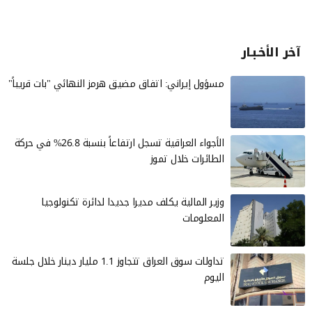
آخر الأخـبـار
مسؤول إيراني: اتفاق مضيق هرمز النهائي "بات قريباً"
الأجواء العراقية تسجل ارتفاعاً بنسبة 26.8% في حركة
الطائرات خلال تموز
وزير المالية يكلف مديرا جديدا لدائرة تكنولوجيا
المعلومات
تداولات سوق العراق تتجاوز 1.1 مليار دينار خلال جلسة
اليوم