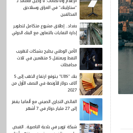
الإعلام والاتصالات: لا وكيل معتمد لـ
"ستارلينك" في العراق وسنلاحق
المخالفين
بغداد.. إطلاق مشروع متكامل لتطوير
إدارة النفايات بالتعاون مع البنك الدولي
الأمن الوطني يطيح بشبكات لتهريب
النفط ويعتقل 5 متهمين في ثلاث
محافظات
بنك "UBS" يتوقع ارتفاع الذهب إلى 5
آلاف دولار للأونصة في النصف الأول من
2027
الفائض التجاري الصيني مع ألمانيا يقفز
إلى 27 مليار دولار في 7 أشهر
شبكة تزوير في بلدية الناصرية.. القبض