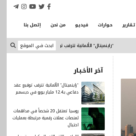
تـقارير
حـوارات
فيديـو
من نحن
إتصل بنا
"راينميتال" الألمانية تترقب توقيع عقد دفاعي بـ12.4 مليار يورو في ديسمبر
آخر الأخـبـار
"راينميتال" الألمانية تترقب توقيع عقد
دفاعي بـ12.4 مليار يورو في ديسمبر
روسيا تعتقل 20 شخصاً في مداهمات
لمنصات عملات رقمية مرتبطة بعمليات
احتيال