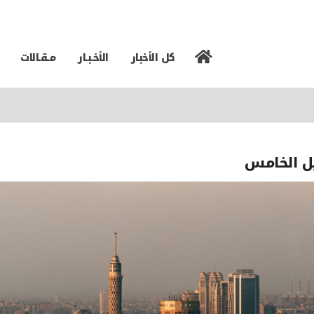
كل الأخبار
الأخـبـار
مـقـالات