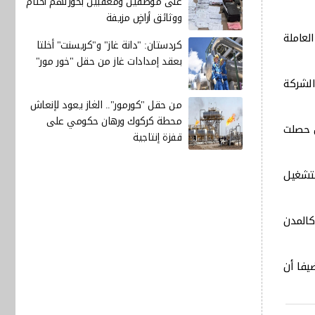
على موظفين ومعقبين بحوزتهم أختام
ووثائق أراضٍ مزيفة
ت الاتصالات الأربعة العاملة
كردستان: "دانة غاز" و"كريسنت" أخلتا
بعقد إمدادات غاز من حقل "خور مور"
الشركة
من حقل "كورمور".. الغاز يعود لإنعاش
محطة كركوك ورهان حكومي على
خصة الجيل الخامس 5G، بعدما سبق أن حصلت
قفزة إنتاجية
ة لتشغيل
كالمدن
يفا أن