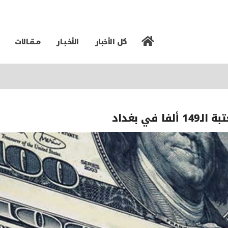
كل الأخبار
الأخـبـار
مـقـالات