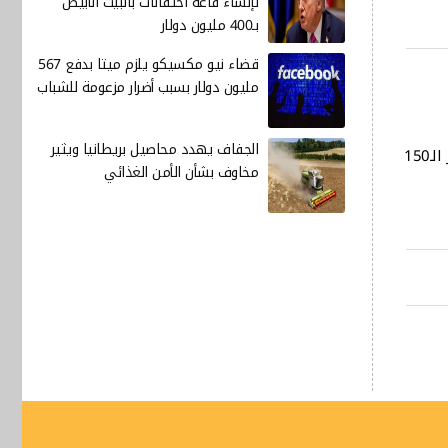
لإنشاء قاعة احتفالات بالبيت الأبيض
بـ400 مليون دولار
قضاء نيو مكسيكو يلزم ميتا بدفع 567
مليون دولار بسبب أضرار مزعومة للشباب
الجفاف يهدد محاصيل بريطانيا ويثير
وبلغت أسعار الصرف في بورصتي الكفاح والحارثية في العاصمة بغداد، 149.900 دينار لكل 100 دولار، أما في البصرة فقد استقرت عند حاجز الـ150
مخاوف بشأن الأمن الغذائي