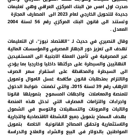
صدرت اول امس من البنك المركزي العراقي وهي تعليمات
جديدة للتحويل الخارجي لعام 2023 الى المصارف المجازة
وتستند الى قانون البنك المركزي رقم 56 لسنة 2004
المعدل .
وقال النصيري في حديث لـ "الاقتصاد نيوز"، ان التعليمات
تهدف الى تعزيز دور الجهاز المصرفي والمؤسسات المالية
غير المصرفية في تأمين العملة الاجنبية الى المستفيدين
النهائيين والسيطرة على حركتها داخليا وخارجيا بما يؤدي
الى السيطرة والمحافظة على استقرار سعر الصرف
والالتزام بمتطلبات قانون مكافحة غسل الاموال وتمويل
الارهاب رقم 39 لسنة 2015، والتي تضمنت ضوابط الدخول
للمنصة والمعاملات والجهات المسموح بتمويلها قانونا
واجراءات والتزامات المصارف التي تدخل هذه المنصة
والاليات والمرونات والتسهيلات والتوسع في الشمول
بهدف السماح بتمويل جميع الانشطة الاقتصادية والتجارية
والاستثمارية وتحقق المصالح القانونية الخاصة بتمويل
المواطنين بالدولار في البيع والشراء والعلاج والدراسة