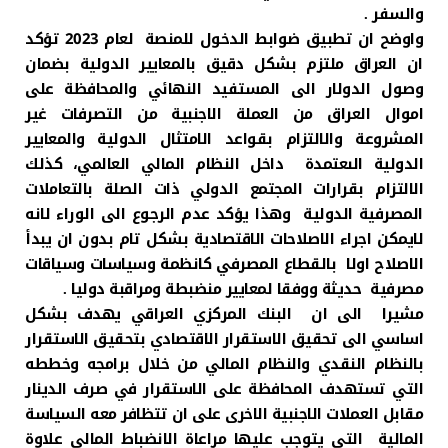
والسفر .
واوضح ان تطبيق ضوابط الدخول للمنصة لعام 2023 تؤكد
ان العراق ملتزم بشكل دقيق بالمعايير الدولية بضمان
وصول الدولار الى المستفيد النهائي والمحافظة على
اموال العراق من العملة الاجنبية من التصرفات غير
المشروعة والالتزام بقواعد الامتثال الدولية والمعايير
الدولية الىعتمدة داخل النظام المالي العالمي، كذلك
الالتزام بقرارات المجتمع الدولي ذات الصلة بالتعاملات
المصرفية الدولية وهذا يؤكد عدم الرجوع الى الوراء لانه
لايمكن اجراء الاصلاحات الاقتصادية بشكل تام بدون ان يبدأ
الاصلاح اولا بالقطاع المصرفي كانظمة وسياسات وسياقات
مصرفية حديثة ووفقا لمعايير منضبطة ومراقبة دوليا .
مشيرا الى ان البنك المركزي العراقي يهدف بشكل
اساسي الى تحقيق الاستقرار الاقتصادي بتحقيق الاستقرار
بالنظام النقدي والنظام المالي من خلال برامجه وخططه
التي تستهدف المحافظة على الاستقرار في صرف الدينار
مقابل العملات الاجنبية الاخرى على ان تتظافر معه السياسة
المالية التي يتوجب عليها مراعاة الانضباط المالي علاوة