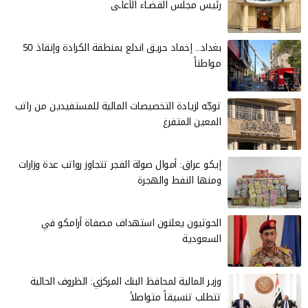
رئيس مجلس القضـاء الأعاـى
بغداد.. إخماد حريق اندلع بمنطقة الكرادة وإنقاذ 50
مواطناً
توجّه لزيادة التخصيصات المالية للمستفيدين من راتب
المعين المتفرغ
إيكو عراق: أموال صولة الفجر تتجاوز رواتب عدة وزارات
ومنها النفط والهجرة
الحوثيون يعلنون استهداف مصفاة أرامكو في
السعودية
وزير المالية لمحافظ البنك المركزي: الظروف الحالية
تتطلب تنسيقاً متواصلاً