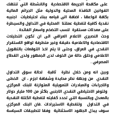
على مكافحة الجريمة الاقتصادية والانشطة التي تنتهك
القوانين النافذة المحلية والدولية مثل الجرائم المالية
بكافة انواعها ، اضافة الى قيامه ببناء احتياطيات اجنبيه
نقدية كافية لتغطية عملتنا المحلية في التداول والسيطرة
على معدلات مستقرة لنسب التضخم واسعار الفائدة .
وحث النصيري الاعلام العراقي الى ان تكون التحليلات
الاقتصادية والاعلامية دقيقة وغير متطرفة لواقع الاستقرار
النقدي في العراق، وحتى لا يتم اخذ التوقعات بالتهويل
الاعلامي وخلق حالة من الخوف لدى الجمهور ولدى القطاع
المصرفي .
وبين انه ومن خلال نظرة ثاقبة لحالة سوق التداول
النقدي من وجهة نظر محايدة وشفافة اجزم ، ان الخطى
والاجراءات والمبادرات التمويلية المتوازنة للبنك المركزي
ولتوفر الاحتياطي النقدي الاجنبي باكثر من 100 مليار دولار
بالمعدل وبالنسبة التي تحدد كفايته لتغطية الكتلة النقدية
في التداول ولتغطية الاستيرادات .فان البنك المركزي
سوف يبذل الجهود الاستثنائية وفقا لتطبيقات السياسة