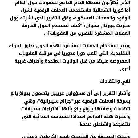
الذين يُهرِّبون نفطها الخام الخاضع للعقوبات حول العالم.
أما كوريا الشمالية فاستخدمت العملات الرقمية لشراء
الوقود والمعدات العسكرية، وفق التقرير الذي نشرته وول
ستريت جورنال بعنوان: “كيف تستخدم الدول المارقة
العملات المشفرة للتهرب من العقوبات؟”.
ويتيح استخدام العملات المشفرة لهذه الدول تجاوز البنوك
التقليدية، التي تلعب دورا محوريا في مراقبة العقوبات
المفروضة عليها من قبل الولايات المتحدة وأطراف غربية
أخرى.
نفي وانتقادات
وأشار التقرير إلى أن مسؤولين غربيين يتهمون بيونغ يانغ
بسرقة العملات الرقمية عبر “جرائم سيبرانية”، وهي
اتهامات وصفتها بيونغ يانغ بأنها “افتراءات سخيفة”،
واعتبرت هذه المزاعم امتدادا للسياسة العدائية التي
تنتهجها واشنطن ضدها.
ونقلت الصحيفة عن المتحدث باسم الكرملين، ديمتري