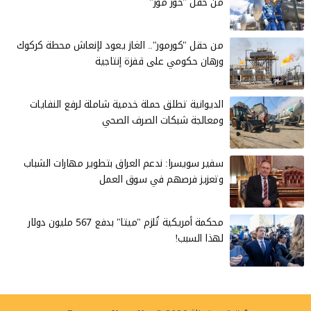
من حقل "خور مور"
من حقل "كورمور".. الغاز يعود لإنعاش محطة كركوك
ورهان حكومي على قفزة إنتاجية
الديوانية تطلق حملة خدمية شاملة لرفع النفايات
ومعالجة شبكات الصرف الصحي
سفير سويسرا: ندعم العراق بتطوير مهارات الشباب
وتعزيز فرصهم في سوق العمل
محكمة أمريكية تُلزم "ميتا" بدفع 567 مليون دولار
لهذا السبب!