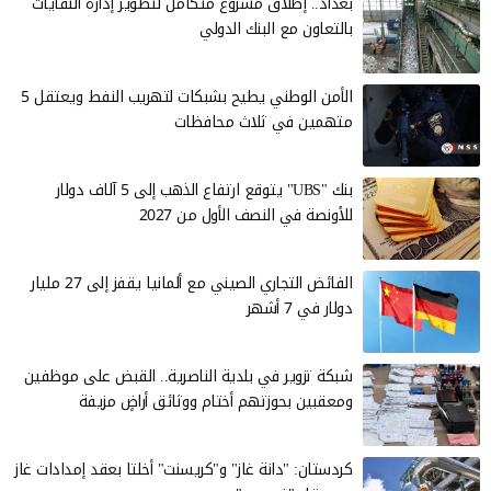
بغداد.. إطلاق مشروع متكامل لتطوير إدارة النفايات
بالتعاون مع البنك الدولي
الأمن الوطني يطيح بشبكات لتهريب النفط ويعتقل 5
متهمين في ثلاث محافظات
بنك "UBS" يتوقع ارتفاع الذهب إلى 5 آلاف دولار
للأونصة في النصف الأول من 2027
الفائض التجاري الصيني مع ألمانيا يقفز إلى 27 مليار
دولار في 7 أشهر
شبكة تزوير في بلدية الناصرية.. القبض على موظفين
ومعقبين بحوزتهم أختام ووثائق أراضٍ مزيفة
كردستان: "دانة غاز" و"كريسنت" أخلتا بعقد إمدادات غاز