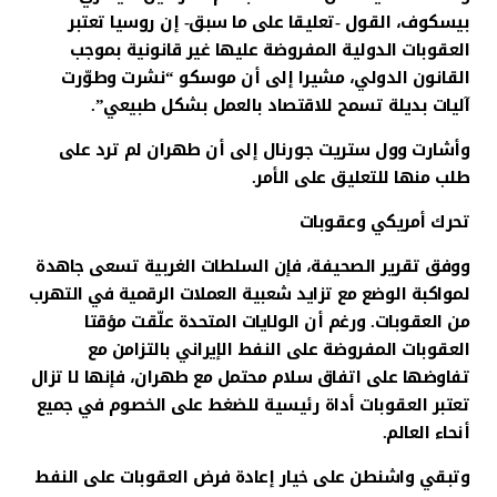
بيسكوف، القول -تعليقا على ما سبق- إن روسيا تعتبر
العقوبات الدولية المفروضة عليها غير قانونية بموجب
القانون الدولي، مشيرا إلى أن موسكو “نشرت وطوّرت
آليات بديلة تسمح للاقتصاد بالعمل بشكل طبيعي”.
وأشارت وول ستريت جورنال إلى أن طهران لم ترد على
طلب منها للتعليق على الأمر.
تحرك أمريكي وعقوبات
ووفق تقرير الصحيفة، فإن السلطات الغربية تسعى جاهدة
لمواكبة الوضع مع تزايد شعبية العملات الرقمية في التهرب
من العقوبات. ورغم أن الولايات المتحدة علّقت مؤقتا
العقوبات المفروضة على النفط الإيراني بالتزامن مع
تفاوضها على اتفاق سلام محتمل مع طهران، فإنها لا تزال
تعتبر العقوبات أداة رئيسية للضغط على الخصوم في جميع
أنحاء العالم.
وتبقي واشنطن على خيار إعادة فرض العقوبات على النفط