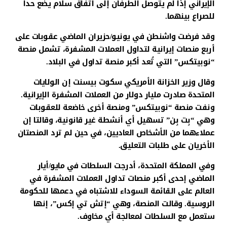
الإيراني إذا لم يتوصل الطرفان إلى اتفاق سلام يضع حدا
للصراع بينهما.
وقد فرضت واشنطن في يونيو/حزيران الماضي عقوبات على
أربع منصات إيرانية لتداول العملات المشفرة، تشمل منصة
“نوبيتكس” التي تُعد أكبر منصة تداول في البلاد.
وقال وزير الخزانة الأمريكي سكوت بيسنت إن الولايات
المتحدة صادرت مليار دولار من العملات المشفرة الإيرانية.
ونفت منصة “نوبيتكس” ومنصة أخرى خاضعة للعقوبات
وهي “بِت بِن” تسهيل أي أنشطة غير قانونية، وقالتا إن
عملاءهما من الأشخاص العاديين، في حين لم ترد المنصتان
الأخريان على طلبات التعليق.
وفي المملكة المتحدة، أدرجت السلطات في مايو/أيار
الماضي إحدى أكبر منصات تداول العملات المشفرة في
العالم على القائمة السوداء للاشتباه في دعمها للحكومة
الروسية. وقالت المنصة، وهي “إتش تي إكس”، إنها
ستعمل مع السلطات لمعالجة أي مخاوف.