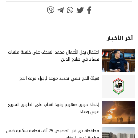
آخر الأخـبـار
‏اعتقال رجل الأعمال محمد الهجف على خلفية ملفات
فساد في صلاح الدين
هيئة الحج تنفي تحديد موعد لإجراء قرعة الحج
إخماد حريق صهريج وقود انقلب على الطريق السريع
غربي بغداد
محافظة ذي قار: تخصيص 75 ألف قطعة سكنية ضمن
مبادرة رئيس الوزراء