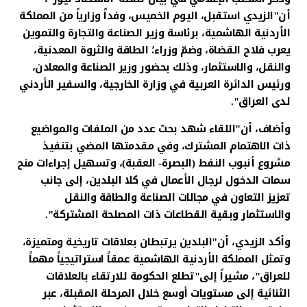
أن"الزيدي استقبل، اليوم الخميس، وفداً وزارياً من المملكة
الأردنية الهاشمية، برئاسة وزير الصناعة والتجارة والتموين
يعرب فلاح القضاة، وضمّ وزراء؛ الطاقة والثروة المعدنية،
والنقل، والاستثمار، وذلك بحضور وزير الصناعة والمعادن،
ورئيس الدائرة العربية في وزارة الخارجية، والسفير الأردني
لدى العراق".
وأضاف، أن"اللقاء شهد بحث عدد من الملفات والمواضيع
ذات الاهتمام المشترك، وفي مقدمتها المضي بتنفيذ
مشروع أنبوب النفط (البصرة- العقبة)، وتسهيل إجراءات منح
سمات الدخول لرجال الأعمال في كلا البلدين، إلى جانب
تعزيز التعاون في مجالات الصناعة والطاقة والنقل
والاستثمار وبقية القطاعات ذات المصلحة المشتركة".
وأكد الزيدي، أن"البلدين يرتبطان بعلاقات تاريخية ومتميزة،
وتمثل المملكة الأردنية الهاشمية عمقاً استراتيجياً مهماً
للعراق"، مشيراً إلى"تطلع الحكومة للارتقاء بالعلاقات
الثنائية إلى مستويات أوسع خلال المرحلة المقبلة، عبر