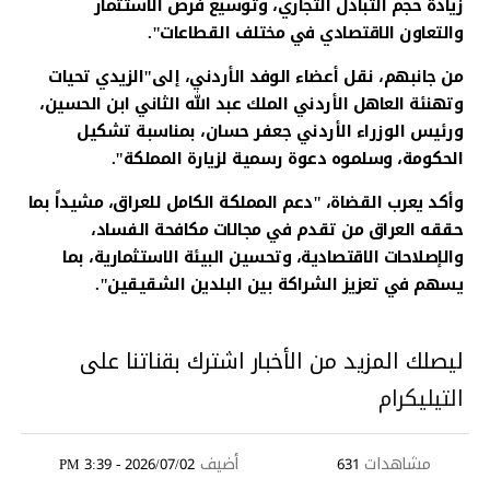
زيادة حجم التبادل التجاري، وتوسيع فرص الاستثمار
والتعاون الاقتصادي في مختلف القطاعات".
من جانبهم، نقل أعضاء الوفد الأردني، إلى"الزيدي تحيات
وتهنئة العاهل الأردني الملك عبد الله الثاني ابن الحسين،
ورئيس الوزراء الأردني جعفر حسان، بمناسبة تشكيل
الحكومة، وسلموه دعوة رسمية لزيارة المملكة".
وأكد يعرب القضاة، "دعم المملكة الكامل للعراق، مشيداً بما
حققه العراق من تقدم في مجالات مكافحة الفساد،
والإصلاحات الاقتصادية، وتحسين البيئة الاستثمارية، بما
يسهم في تعزيز الشراكة بين البلدين الشقيقين".
ليصلك المزيد من الأخبار اشترك بقناتنا على
التيليكرام
مشاهدات
أضيف
2026/07/02 - 3:39 PM
631