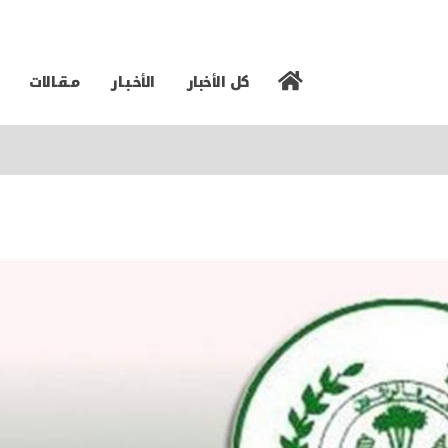
كل الأخبار
الأخـبـار
مـقـالات