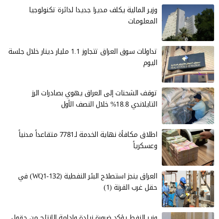
وزير المالية يكلف مديرا جديدا لدائرة تكنولوجيا
المعلومات
تداولات سوق العراق تتجاوز 1.1 مليار دينار خلال جلسة
اليوم
توقف الشحنات إلى العراق يهوي بصادرات الرز
التايلاندي 18.8% خلال النصف الأول
اطلاق مكافأة نهاية الخدمة لـ7781 متقاعداً مدنياً
وعسكرياً
العراق ينجز استصلاح البئر النفطية (WQ1-132) في
حقل غرب القرنة (1)
وزير النفط يؤكد ضرورة زيادة وإدامة الإنتاج من حقول