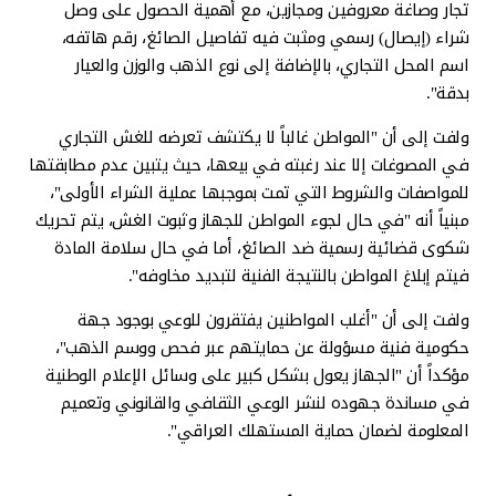
تجار وصاغة معروفين ومجازين، مع أهمية الحصول على وصل
شراء (إيصال) رسمي ومثبت فيه تفاصيل الصائغ، رقم هاتفه،
اسم المحل التجاري، بالإضافة إلى نوع الذهب والوزن والعيار
بدقة".
ولفت إلى أن "المواطن غالباً لا يكتشف تعرضه للغش التجاري
في المصوغات إلا عند رغبته في بيعها، حيث يتبين عدم مطابقتها
للمواصفات والشروط التي تمت بموجبها عملية الشراء الأولى"،
مبنياً أنه "في حال لجوء المواطن للجهاز وثبوت الغش، يتم تحريك
شكوى قضائية رسمية ضد الصائغ، أما في حال سلامة المادة
فيتم إبلاغ المواطن بالنتيجة الفنية لتبديد مخاوفه".
ولفت إلى أن "أغلب المواطنين يفتقرون للوعي بوجود جهة
حكومية فنية مسؤولة عن حمايتهم عبر فحص ووسم الذهب"،
مؤكداً أن "الجهاز يعول بشكل كبير على وسائل الإعلام الوطنية
في مساندة جهوده لنشر الوعي الثقافي والقانوني وتعميم
المعلومة لضمان حماية المستهلك العراقي".