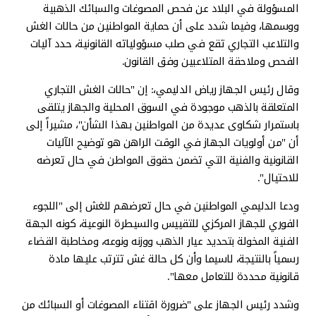
المسؤولة في البلاد عن فحص المصوغات والسبائك الذهبية
ووسمها، وفيما شدد على أن حماية المواطنين من حالات الغش
والتلاعب التجاري تقع في صلب مسؤولياته القانونية، حدد آليات
الفحص وملاحقة المتلاعبين وفق القانون.
وقال رئيس الجهاز رياض الدليمي،: إن "حالات الغش التجاري
المتعلقة بالذهب موجودة في السوق المحلية والجهاز يتلقى
باستمرار شكاوى عديدة من المواطنين بهذا الشأن"، مشيراً إلى
أن "من أولويات الجهاز في الوقت الراهن هو توضيح الآليات
القانونية والفنية التي تضمن حقوق المواطن في حال تعرضه
للاحتيال".
ودعا الدليمي المواطنين في حال تعرضهم للغش إلى "اللجوء
الفوري للجهاز المركزي للتقييس والسيطرة النوعية، كونه الجهة
الفنية المخولة بتحديد عيار الذهب ووزنه ونوعه، ومخاطبة القضاء
رسمياً بالنتيجة، لاسيما وأن كل حالة غش تترتب عليها مادة
قانونية محددة للتعامل معها".
وشدد رئيس الجهاز على "ضرورة اقتناء المصوغات أو السبائك من