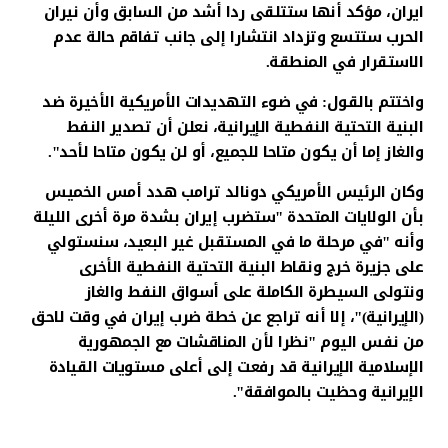
ايران، مؤكد أنها ستتلقى ردا أشد من السابق وأن نيران
الحرب ستتسع وتزداد انتشارا إلى جانب تفاقم حالة عدم
الاستقرار في المنطقة.
واختتم بالقول: في ضوء التهديدات الأمريكية الأخيرة ضد
البنية التحتية النفطية الإيرانية، نعلن أن تصدير النفط
والغاز إما أن يكون متاحا للجميع، أو لن يكون متاحا لأحد".
وكان الرئيس الأمريكي دونالد ترامب هدد أمس الخميس
بأن الولايات المتحدة "ستضرب إيران بشدة مرة أخرى الليلة
وأنه "في مرحلة ما في المستقبل غير البعيد، سنستولي
على جزيرة خرج ونقاط البنية التحتية النفطية الأخرى
ونتولى السيطرة الكاملة على أسواق النفط والغاز
(الإيرانية)"، إلا أنه تراجع عن خطة ضرب إيران في وقت لاحق
من نفس اليوم "نظرا لأن المناقشات مع الجمهورية
الإسلامية الإيرانية قد رفعت إلى أعلى مستويات القيادة
الإيرانية وحظيت بالموافقة".