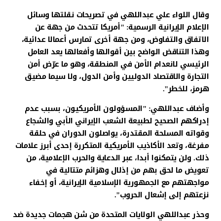
وقال اللواء علي عبداللهي في تصريحات نقلتها وسائل
الإعلام الإيرانية الرسمية: "أمريكا تتحدث من جهة عن
الاتفاق والتفاوض، ومن جهة أخرى تمارس أعمالا عدائية،
وهذا التناقض الواضح بين أقوالها وأفعالها يعد العامل
الرئيسي لانعدام الأمن في المنطقة، وهو ما عرّض أمن
التجارة والاقتصاد الدوليين وأمن الدول، ولا سيما مضيق
هرمز، للخطر".
وأضاف عبداللهي: "المسؤولون الأمريكيون، بسبب عدم
إدراكهم الصحيح لطبيعة الشعب الإيراني الأبي والشجاع
وقواته المسلحة المقتدرة، يواصلون الدوران في حلقة
مفرغة، وتعد الأكاذيب الأمريكية المتكررة إحدى أبرز علامات
ذلك. ولن يتمكنوا أبدا، عبر الدعاية والحرب الإعلامية، من
تعويض ما لحق بهم من إذلال وهزائم متتالية في
مواجهتهم مع الجمهورية الإسلامية الإيرانية، أو إخفاء
نزعتهم إلى إشعال الحروب".
وحذر عبداللهي الولايات المتحدة من شن هجمات جديدة ضد