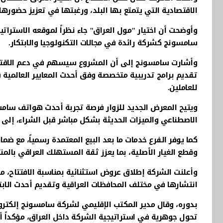
الاقتصادية التي يتمتع بها البلد، ورغبتها في تعزيز حضور
وأوضحت أن اختيار "مول العراق" جاء نظراً لموقعه الاسترا
سامسونج كشركة رائدة في مجالات التكنولوجيا والابتكار.
وأشارت سامسونج إلى أن المشروع سيسهم في دعم الاقتصاد
تقديم برامج تدريبية متخصصة وفق أحدث المعايير العالمية 
للعاملين.
ويتيح المعرض الجديد للزوار فرصة تجربة أحدث هواتف سامسون
الاصطناعي والميزات الحديثة بشكل مباشر قبل الشراء، إل
كما يوفر الفرع خدمات ما بعد البيع المعتمدة رسمياً، مع ض
وقطع الغيار الأصلية، بما يعزز ثقة المستهلك العراقي بالمن
وأعلنت الشركة إطلاق عروض استثنائية بمناسبة الافتتاح، 
انتشارها في مختلف المحافظات العراقية وتقديم أحدث الابتكا
بدوره، وقال مدير المكتب الإقليمي لشركة سامسونج إلكترو
تحول جوهرية في استراتيجية الشركة داخل العراق، مؤكداً أن