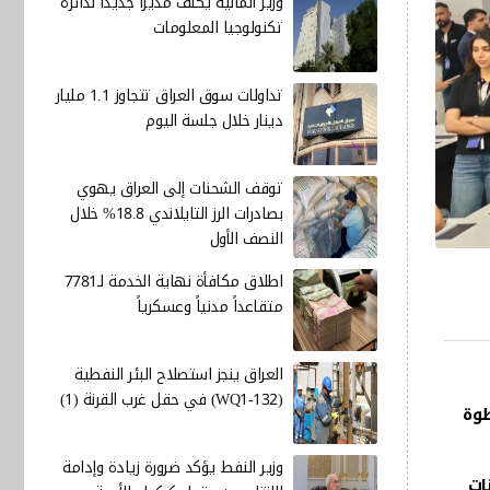
وزير المالية يكلف مديرا جديدا لدائرة
تكنولوجيا المعلومات
تداولات سوق العراق تتجاوز 1.1 مليار
دينار خلال جلسة اليوم
توقف الشحنات إلى العراق يهوي
بصادرات الرز التايلاندي 18.8% خلال
النصف الأول
اطلاق مكافأة نهاية الخدمة لـ7781
متقاعداً مدنياً وعسكرياً
العراق ينجز استصلاح البئر النفطية
(WQ1-132) في حقل غرب القرنة (1)
طوة
وزير النفط يؤكد ضرورة زيادة وإدامة
ات