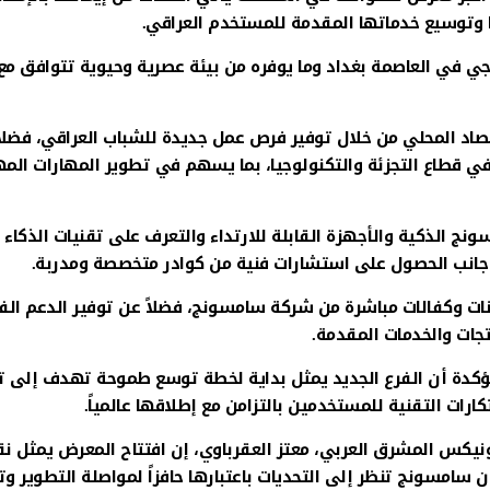
ها وتوسيع خدماتها المقدمة للمستخدم العراقي.
تيجي في العاصمة بغداد وما يوفره من بيئة عصرية وحيوية تتوافق م
 المحلي من خلال توفير فرص عمل جديدة للشباب العراقي، فضلاً
في قطاع التجزئة والتكنولوجيا، بما يسهم في تطوير المهارات المه
ج الذكية والأجهزة القابلة للارتداء والتعرف على تقنيات الذكاء
ى جانب الحصول على استشارات فنية من كوادر متخصصة ومدربة.
مانات وكفالات مباشرة من شركة سامسونج، فضلاً عن توفير الدعم ال
تجات والخدمات المقدمة.
مؤكدة أن الفرع الجديد يمثل بداية لخطة توسع طموحة تهدف إلى تع
رات التقنية للمستخدمين بالتزامن مع إطلاقها عالمياً.
نيكس المشرق العربي، معتز العقرباوي، إن افتتاح المعرض يمثل ن
 سامسونج تنظر إلى التحديات باعتبارها حافزاً لمواصلة التطوير وتع