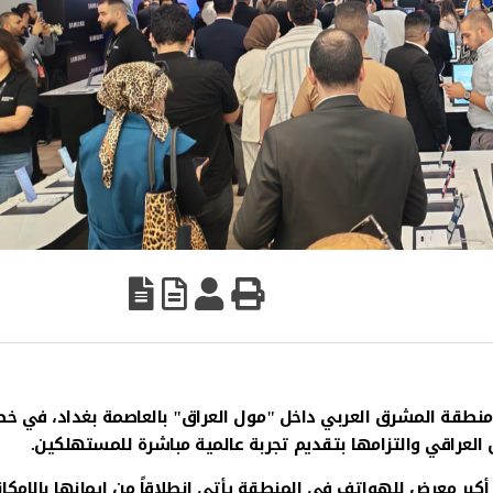
نطقة المشرق العربي داخل "مول العراق" بالعاصمة بغداد، في خ
لعراقي والتزامها بتقديم تجربة عالمية مباشرة للمستهلكين.
 أكبر معرض للهواتف في المنطقة يأتي انطلاقاً من إيمانها بالإمكان