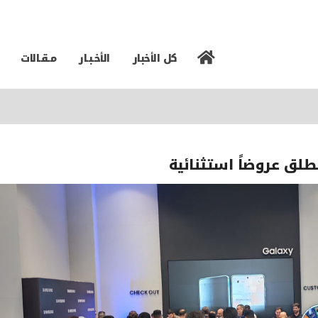
كل الأخبار
الأخـبـار
مـقـالات
لق عروضاً استثنائية