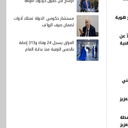
الإنتاج من حقول كركوك الأربعة
ع هوية
مستشار حكومي: الدولة تمتلك أدوات
لضمان صرف الرواتب
 عن
العراق يسجل 24 وفاة و313 إصابة
نية
بالحمى النزفية منذ بداية العام
فني
زيز
قطة
زيز