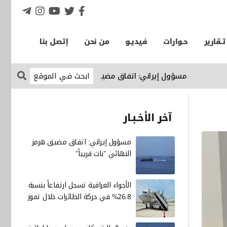
تـقارير
حـوارات
فيديـو
من نحن
إتصل بنا
مسؤول إيراني: اتفاق مضيق هرمز النهائي "بات قريباً"
الإقتصاد
آخر الأخـبـار
مسؤول إيراني: اتفاق مضيق هرمز
النهائي "بات قريباً"
الأجواء العراقية تسجل ارتفاعاً بنسبة
26.8% في حركة الطائرات خلال تموز