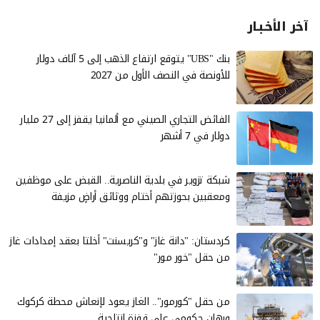
آخر الأخـبـار
بنك "UBS" يتوقع ارتفاع الذهب إلى 5 آلاف دولار
للأونصة في النصف الأول من 2027
الفائض التجاري الصيني مع ألمانيا يقفز إلى 27 مليار
دولار في 7 أشهر
شبكة تزوير في بلدية الناصرية.. القبض على موظفين
ومعقبين بحوزتهم أختام ووثائق أراضٍ مزيفة
كردستان: "دانة غاز" و"كريسنت" أخلتا بعقد إمدادات غاز
من حقل "خور مور"
من حقل "كورمور".. الغاز يعود لإنعاش محطة كركوك
ورهان حكومي على قفزة إنتاجية