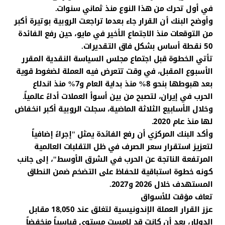
في أول تحرك من هذا النوع منذ ثماني سنوات.
وأوضح البنك أن القرار جاء بعدما تراجعت الروبية بوتيرة أكبر
من التوقعات منذ الاجتماع الأخير في مايو، حين رفع الفائدة
50 نقطة أساس بشكل فاق التقديرات.
تأتي الخطوة قبل اجتماع مجلس السياسة النقدية المقرر
الأسبوع المقبل، في وقت تتعرض فيه العملة لضغوط قوية
بعد هبوطها بنحو 8% منذ بداية العام و7% منذ اندلاع
الحرب في إيران، لتصبح من بين أسوأ العملات أداءً عالمياً.
وخلال الأسابيع الثلاثة الماضية، سجلت الروبية أكبر انخفاض
لها منذ عام 2020.
وأكد البنك المركزي أن رفع الفائدة يمثل "إجراءً إضافياً
لتعزيز استقرار سعر الصرف في ظل التقلبات العالمية
المرتفعة الناتجة عن الحرب في الشرق الأوسط"، إلى جانب
كونه خطوة استباقية للحفاظ على التضخم ضمن النطاق
المستهدف خلال 2026 و2027.
تعاف مؤقت للأسواق
عزز القرار العملة الإندونيسية لتغلق عند 18,050 مقابل
الدولار، بعد أن كانت قد لامست مستوى قياسياً منخفضاً