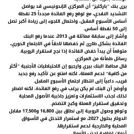
يرى بنك "باركليز" أن المركزي الإندونيسي قد يواصل
التشديد النقدي، مع توقع رفع الفائدة مجدداً 25 نقطة
أساس الأسبوع المقبل، واحتمال اللجوء إلى زيادة أكبر تصل
إلى 50 نقطة أساس.
وأشار إلى سابقة مماثلة في 2013، عندما رفع البنك
الفائدة بشكل طارئ ثم خفضها لاحقاً في الاجتماع الدوري،
متوقعاً أن يبدأ خفض الفائدة إذا نجح استقرار الروبية.
رسائل طمأنة من المركزي
قال محافظ البنك بيري وارجيو إن الاحتياطيات الأجنبية "أكثر
من كافية" لدعم العملة، لكنه امتنع عن تأكيد رفع جديد
قريب، داعياً إلى انتظار اجتماع الأسبوع المقبل.
وأوضح أن البنك لم يكن يرغب في رفع الفائدة، لكنه اضطر
لذلك لجذب الاستثمارات وتعزيز جاذبية الأصول المحلية
وتحقيق استقرار العملة وكبح التضخم.
وتوقع وصول الروبية إلى نطاق بين 16,800 و17,500 مقابل
الدولار بحلول 2027، مع استمرار التدخل في الأسواق
المحلية والخارجية لدعم استقرارها.
أدوات إضافية لجذب الأموال