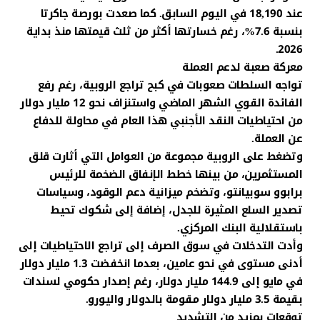
عند 18,190 في اليوم السابق. كما صعدت بورصة جاكرتا
بنسبة 7.6%، رغم خسارتها أكثر من ثلث قيمتها منذ بداية
2026.
معركة صعبة لدعم العملة
تواجه السلطات صعوبات في كبح تراجع الروبية، رغم رفع
الفائدة القوي الشهر الماضي واستنزاف نحو 12 مليار دولار
من احتياطيات النقد الأجنبي هذا العام في محاولة للدفاع
عن العملة.
وتضغط على الروبية مجموعة من العوامل التي أثارت قلق
المستثمرين، من بينها خطط الإنفاق الضخمة للرئيس
برابوو سوبيانتو، وتضخم ميزانية دعم الوقود، وسياسات
تصدير السلع المثيرة للجدل، إضافة إلى شكوك تحيط
باستقلالية البنك المركزي.
وأدت التدخلات في سوق الصرف إلى تراجع الاحتياطيات إلى
أدنى مستوى في نحو عامين، بعدما انخفضت 1.3 مليار دولار
في مايو إلى 144.9 مليار دولار، رغم إصدار حكومي لسندات
بقيمة 3.5 مليار دولار مقومة بالدولار واليورو.
توقعات بمزيد من التشديد