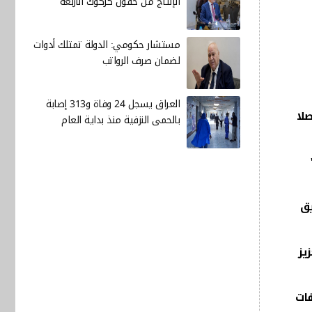
الإنتاج من حقول كركوك الأربعة
مستشار حكومي: الدولة تمتلك أدوات
لضمان صرف الرواتب
العراق يسجل 24 وفاة و313 إصابة
صلا
بالحمى النزفية منذ بداية العام
لكب"
يق
يز
فات