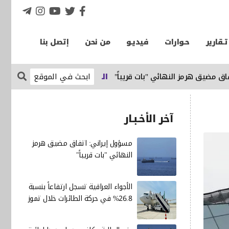
تـقارير
حـوارات
فيديـو
من نحن
إتصل بنا
ضيق هرمز النهائي "بات قريباً"
الإقتصاد نيوز
الأجواء العراقية تسجل ارتفاعاً بنسبة .8
آخر الأخـبـار
مسؤول إيراني: اتفاق مضيق هرمز
النهائي "بات قريباً"
الأجواء العراقية تسجل ارتفاعاً بنسبة
26.8% في حركة الطائرات خلال تموز