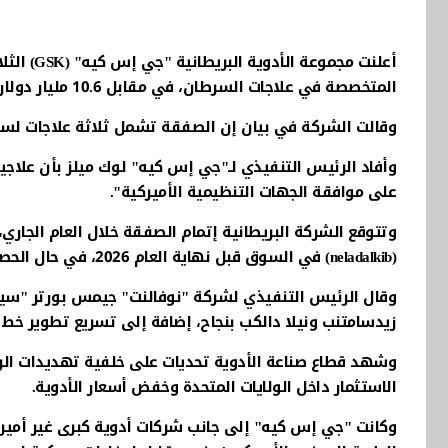
المتخصصة في علاجات السرطان، في مقابل 10.6 مليار دولار.
وقالت الشركة في بيان إن الصفقة تشمل ثلاثة علاجات لسرطان
وأفاد الرئيس التنفيذي لـ"جي إس كيه" لوك ميلز بأن علاجي
على موافقة الجهات التنظيمية الأميركية".
(neladalkib) في السوق قبل نهاية العام 2026، في حال الحصول على الموافقات اللازمة.
وقال الرئيس التنفيذي لشركة "نوفالنت" جيمس بورتر "سي
زيدسامتنب ونيلا دالكب بنجاح، إضافة إلى تسريع تطوير خط ال
وشهد قطاع صناعة الأدوية تحديات على خلفية تهديدات الر
الاستثمار داخل الولايات المتحدة وخفض أسعار الأدوية.
وكانت "جي إس كيه" إلى جانب شركات أدوية كبرى غير أمير