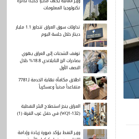
وزير المالية يكلف مديرا جديدا لدائرة
تكنولوجيا المعلومات
تداولات سوق العراق تتجاوز 1.1 مليار
دينار خلال جلسة اليوم
توقف الشحنات إلى العراق يهوي
بصادرات الرز التايلاندي 18.8% خلال
النصف الأول
اطلاق مكافأة نهاية الخدمة لـ7781
متقاعداً مدنياً وعسكرياً
العراق ينجز استصلاح البئر النفطية
(WQ1-132) في حقل غرب القرنة (1)
وزير النفط يؤكد ضرورة زيادة وإدامة