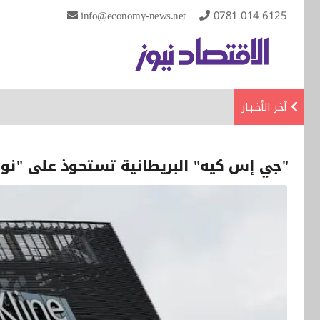
info@economy-news.net
0781 014 6125
آخر الأخـبـار
"جي إس كيه" البريطانية تستحوذ على "نوفالنت" الأميرك