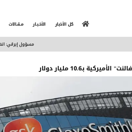
كل الأخبار
الأخـبـار
مـقـالات
مسؤول إيراني: اتفاق م
ية بـ10.6 مليار دولار