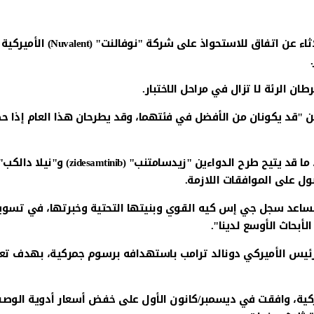
أعلنت مجموعة الأدوية البريطانية "جي إس كيه" (GSK) الثلاثاء عن اتفاق للاستحواذ على شركة "نوفالنت" (Nuvalent) الأميركية
 الرئة لا تزال في مراحل الاختبار.
ن "قد يكونان من الأفضل في فئتهما، وقد يطرحان هذا العام إذا ح
وتتوقع الشركة البريطانية إتمام الصفقة خلال العام الجاري، ما قد يتيح طرح الدواءين "زيدسامتنب" (zidesamtinib) و"نيلا دا
ساعد سجل جي إس كيه القوي وبنيتها التحتية وخبرتها، في تسو
أبحاث الأوسع لدينا".
ئيس الأميركي دونالد ترامب باستهدافه برسوم جمركية، بهدف تعز
كية، وافقت في ديسمبر/كانون الأول على خفض أسعار أدوية الوص