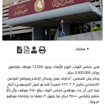
محليات
نفى مجلس النواب، اليوم الأربعاء، وجود 12,500 موظف يتقاضون
رواتب 3,500,000 دينار.
وذكر بيان للمجلس، "تداولت بعض وسائل الإعلام ومواقع التواصل
الاجتماعي بتاريخ ٢/ ٦/ ٢٠٢٦ تصريحاً للمدعو (نبيل المرسومي) أشار
فيه إلى أن عدد موظفي مجلس النواب يبلغ ١٢٥٠٠ موظف، وأن كلًّا
منهم يتقاضى ٣٥٠٠٠٠٠ دينار، بما يفوق ١٢ ضعفا ما يتقاضاه موظفو
الدولة".