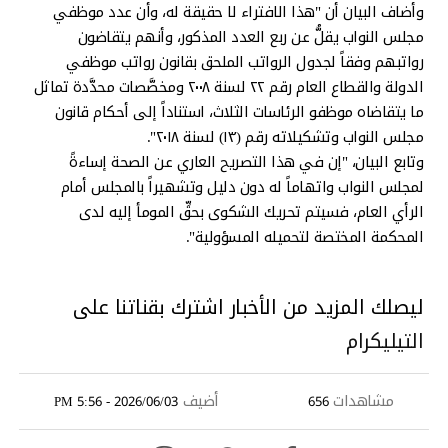
وأضاف البيان أن "هذا الافتراء لا حقيقة له، وأن عدد موظفي
مجلس النواب يقلُّ عن ربع العدد المذكور، وأنهم يتقاضون
رواتبهم وفقاً لجدول الرواتب الملحق بقانون رواتب موظفي
الدولة والقطاع العام رقم ٢٢ لسنة ٢٠٠٨ ومخصَّصات محدَّدة تماثل
ما يتقاضاه موظفو الرئاسات الثلاث، استناداً إلى أحكام قانون
مجلس النواب وتشكيلاته رقم (١٣) لسنة ٢٠١٨".
وتابع البيان، "إن في هذا التصريح العاري عن الصحة إساءةً
لمجلس النواب واتهاماً له دون دليل وتشهيراً بالمجلس أمام
الرأي العام، فسيتم تحريك الشكوى بحقِّ المومأ إليه لدى
المحكمة المختصة لتحميله المسؤولية".
ليصلك المزيد من الأخبار اشترك بقناتنا على
التيليكرام
مشاهدات
أضيف
2026/06/03 - 5:56 PM
656