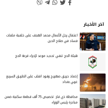
آخر الأخـبـار
‏اعتقال رجل الأعمال محمد الهجف على خلفية ملفات
فساد في صلاح الدين
هيئة الحج تنفي تحديد موعد لإجراء قرعة الحج
إخماد حريق صهريج وقود انقلب على الطريق السريع
غربي بغداد
محافظة ذي قار: تخصيص 75 ألف قطعة سكنية ضمن
مبادرة رئيس الوزراء