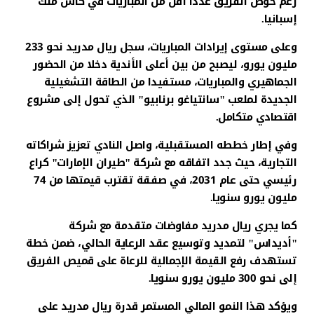
رغم خوض الفريق عددا أقل من المباريات في كأس ملك
إسبانيا.
وعلى مستوى إيرادات المباريات، سجل ريال مدريد نحو 233
مليون يورو، ليصبح من بين أعلى الأندية دخلا من الحضور
الجماهيري والمباريات، مستفيدا من الطاقة التشغيلية
الجديدة لملعب "سانتياغو برنابيو" الذي تحول إلى مشروع
اقتصادي متكامل.
وفي إطار خططه المستقبلية، واصل النادي تعزيز شراكاته
التجارية، حيث جدد اتفاقه مع شركة "طيران الإمارات" كراع
رئيسي حتى عام 2031، في صفقة تقترب قيمتها من 74
مليون يورو سنويا.
كما يجري ريال مدريد مفاوضات متقدمة مع شركة
"أديداس" لتمديد وتوسيع عقد الرعاية الحالي، ضمن خطة
تستهدف رفع القيمة الإجمالية للرعاة على قميص الفريق
إلى نحو 300 مليون يورو سنويا.
ويؤكد هذا النمو المالي المستمر قدرة ريال مدريد على