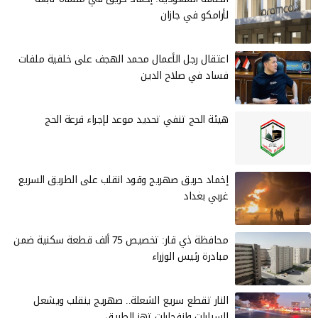
لأرامكو في جازان
‏اعتقال رجل الأعمال محمد الهجف على خلفية ملفات
فساد في صلاح الدين
هيئة الحج تنفي تحديد موعد لإجراء قرعة الحج
إخماد حريق صهريج وقود انقلب على الطريق السريع
غربي بغداد
محافظة ذي قار: تخصيص 75 ألف قطعة سكنية ضمن
مبادرة رئيس الوزراء
النار تقطع سريع الشعلة.. صهريج ينقلب ويشعل
السيارات وانفجارات تهز الطريق