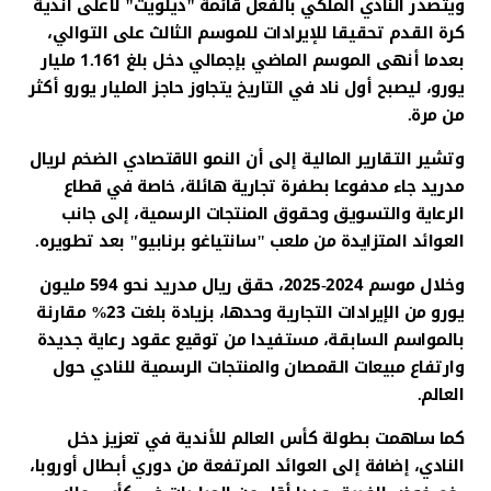
ويتصدر النادي الملكي بالفعل قائمة "ديلويت" لأعلى أندية
كرة القدم تحقيقا للإيرادات للموسم الثالث على التوالي،
بعدما أنهى الموسم الماضي بإجمالي دخل بلغ 1.161 مليار
يورو، ليصبح أول ناد في التاريخ يتجاوز حاجز المليار يورو أكثر
من مرة.
وتشير التقارير المالية إلى أن النمو الاقتصادي الضخم لريال
مدريد جاء مدفوعا بطفرة تجارية هائلة، خاصة في قطاع
الرعاية والتسويق وحقوق المنتجات الرسمية، إلى جانب
العوائد المتزايدة من ملعب "سانتياغو برنابيو" بعد تطويره.
وخلال موسم 2024-2025، حقق ريال مدريد نحو 594 مليون
يورو من الإيرادات التجارية وحدها، بزيادة بلغت 23% مقارنة
بالمواسم السابقة، مستفيدا من توقيع عقود رعاية جديدة
وارتفاع مبيعات القمصان والمنتجات الرسمية للنادي حول
العالم.
كما ساهمت بطولة كأس العالم للأندية في تعزيز دخل
النادي، إضافة إلى العوائد المرتفعة من دوري أبطال أوروبا،