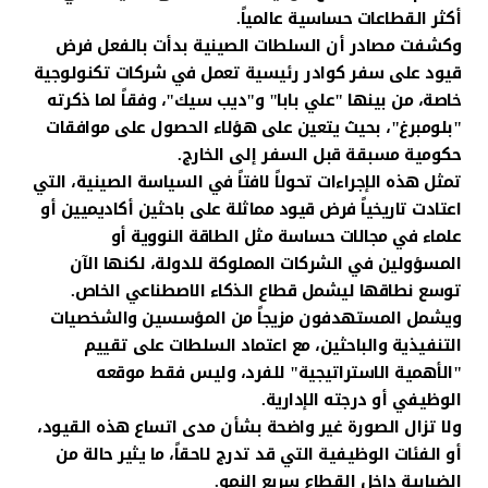
أكثر القطاعات حساسية عالمياً.
وكشفت مصادر أن السلطات الصينية بدأت بالفعل فرض
قيود على سفر كوادر رئيسية تعمل في شركات تكنولوجية
خاصة، من بينها "علي بابا" و"ديب سيك"، وفقاً لما ذكرته
"بلومبرغ"، بحيث يتعين على هؤلاء الحصول على موافقات
حكومية مسبقة قبل السفر إلى الخارج.
تمثل هذه الإجراءات تحولاً لافتاً في السياسة الصينية، التي
اعتادت تاريخياً فرض قيود مماثلة على باحثين أكاديميين أو
علماء في مجالات حساسة مثل الطاقة النووية أو
المسؤولين في الشركات المملوكة للدولة، لكنها الآن
توسع نطاقها ليشمل قطاع الذكاء الاصطناعي الخاص.
ويشمل المستهدفون مزيجاً من المؤسسين والشخصيات
التنفيذية والباحثين، مع اعتماد السلطات على تقييم
"الأهمية الاستراتيجية" للفرد، وليس فقط موقعه
الوظيفي أو درجته الإدارية.
ولا تزال الصورة غير واضحة بشأن مدى اتساع هذه القيود،
أو الفئات الوظيفية التي قد تدرج لاحقاً، ما يثير حالة من
الضبابية داخل القطاع سريع النمو.