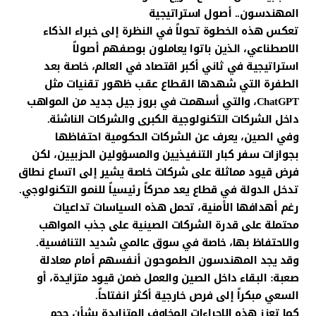
المهندسون.. أصول استراتيجية
تعكس هذه الخطوة تحولاً في النظرة إلى خبراء الذكاء
الاصطناعي، الذين باتوا يعاملون بوصفهم أصولاً
استراتيجية في ثاني أكبر اقتصاد في العالم، خاصة بعد
الطفرة التي شهدها القطاع عقب ظهور تقنيات مثل
ChatGPT، والتي أسهمت في بروز جيل جديد من المواهب
داخل الشركات التكنولوجية الكبرى والشركات الناشئة.
وفي الصين، يعرف عن الشركات الحكومية احتفاظها
بجوازات سفر كبار التنفيذيين والمسؤولين الحزبيين، لكن
فرض قيود مماثلة على شركات خاصة يشير إلى اتساع نطاق
تدخل الدولة في قطاع يعد محركاً رئيسياً للنمو التكنولوجي.
رغم أهدافها الأمنية، تحمل هذه السياسات تداعيات
محتملة على قدرة الشركات الصينية على جذب المواهب
والاحتفاظ بها، خاصة في سوق عالمي شديد التنافسية.
وقد يجد المهندسون الطموحون أنفسهم أمام معادلة
صعبة: البقاء داخل الصين والعمل ضمن قيود متزايدة، أو
السعي مبكراً إلى فرص خارجية أكثر انفتاحاً.
كما تعزز هذه الإجراءات المخاوف المتزايدة بشأن حجم