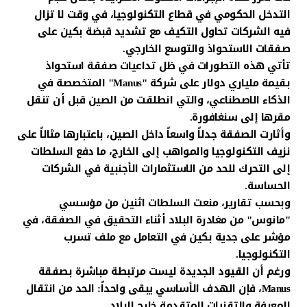
التدخل الحكومي في قطاع التكنولوجيا، في وقت لا تزال
فيه الشركات تحاول التكيف مع تشديد قبضة بكين على
صفقات الاستحواذ والتوسع الخارجي.
تأتي هذه التطورات في ظل تداعيات صفقة استحواذ
بقيمة ملياري دولار على شركة "Manus" المتخصصة في
الذكاء الاصطناعي، والتي انطلقت من الصين قبل أن تنقل
مقرها إلى سنغافورة.
وأثارت الصفقة جدلاً واسعاً داخل الصين، باعتبارها مثالاً على
نزيف التكنولوجيا والمواهب إلى الخارج، ما دفع السلطات
إلى التحرك للحد من الاستثمارات الأجنبية في الشركات
الحساسة.
وبحسب تقارير، منعت السلطات اثنين من مؤسسي
"مانوس" من مغادرة البلاد أثناء التحقيق في الصفقة، في
مؤشر على جدية بكين في التعامل مع ملف تسرب
التكنولوجيا.
ورغم أن القيود الجديدة ليست مرتبطة مباشرة بصفقة
Manus، فإن الهدف الأساسي يبقى واحداً: الحد من انتقال
المعرفة والتقنيات المتقدمة خارج البلاد.