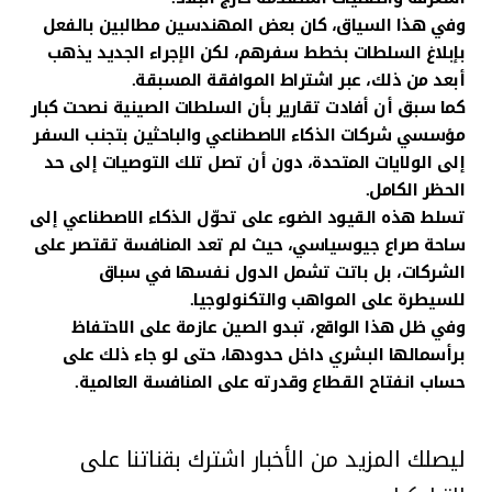
وفي هذا السياق، كان بعض المهندسين مطالبين بالفعل
بإبلاغ السلطات بخطط سفرهم، لكن الإجراء الجديد يذهب
أبعد من ذلك، عبر اشتراط الموافقة المسبقة.
كما سبق أن أفادت تقارير بأن السلطات الصينية نصحت كبار
مؤسسي شركات الذكاء الاصطناعي والباحثين بتجنب السفر
إلى الولايات المتحدة، دون أن تصل تلك التوصيات إلى حد
الحظر الكامل.
تسلط هذه القيود الضوء على تحوّل الذكاء الاصطناعي إلى
ساحة صراع جيوسياسي، حيث لم تعد المنافسة تقتصر على
الشركات، بل باتت تشمل الدول نفسها في سباق
للسيطرة على المواهب والتكنولوجيا.
وفي ظل هذا الواقع، تبدو الصين عازمة على الاحتفاظ
برأسمالها البشري داخل حدودها، حتى لو جاء ذلك على
حساب انفتاح القطاع وقدرته على المنافسة العالمية.
ليصلك المزيد من الأخبار اشترك بقناتنا على