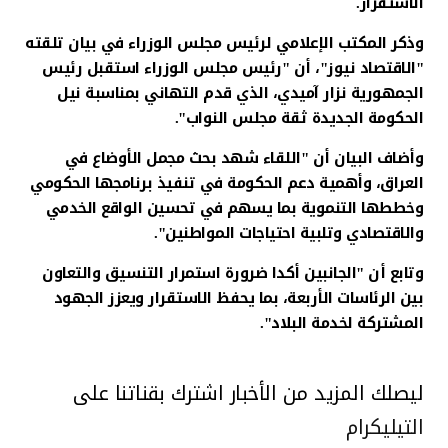
الاستقرار.
وذكر المكتب الإعلامي لرئيس مجلس الوزراء في بيان تلقته
"الاقتصاد نيوز"، أن "رئيس مجلس الوزراء استقبل رئيس
الجمهورية نزار آميدي، الذي قدم التهاني بمناسبة نيل
الحكومة الجديدة ثقة مجلس النواب".
وأضاف البيان أن "اللقاء شهد بحث مجمل الأوضاع في
العراق، وأهمية دعم الحكومة في تنفيذ برنامجها الحكومي
وخططها التنموية بما يسهم في تحسين الواقع الخدمي
والاقتصادي وتلبية احتياجات المواطنين".
وتابع أن "الجانبين أكدا ضرورة استمرار التنسيق والتعاون
بين الرئاسات الأربعة، بما يحفظ الاستقرار ويعزز الجهود
المشتركة لخدمة البلاد".
ليصلك المزيد من الأخبار اشترك بقناتنا على
التيليكرام