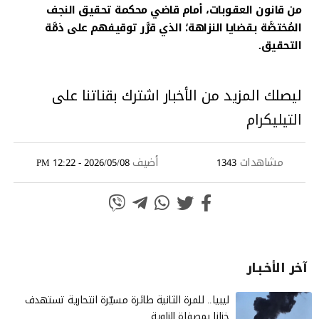
من قانون العقوبات، أمام قاضي محكمة تحقيق النجف
المُختصَّة بقضايا النزاهة؛ الذي قرَّر توقيفهم على ذمَّة
التحقيق.
ليصلك المزيد من الأخبار اشترك بقناتنا على
التيليكرام
مشاهدات
أضيف
2026/05/08 - 12:22 PM
1343
آخر الأخـبـار
ليبيا.. للمرة الثانية طائرة مسيّرة انتحارية تستهدف
خزانا بمصفاة الزاوية