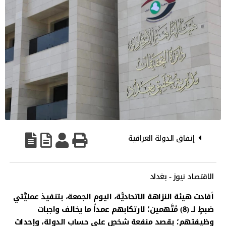
إنفاق الدولة العراقية
الاقتصاد نيوز - بغداد
أفادت هيئة النزاهة الاتحاديَّة، اليوم الجمعة، بتنفيذ عمليَّتي
ضبطٍ لـ (8) مُتَّهمين؛ لارتكابهم عمداً ما يخالف واجبات
وظيفتهم؛ بقصد منفعة شخصٍ على حساب الدولة، وإحداث