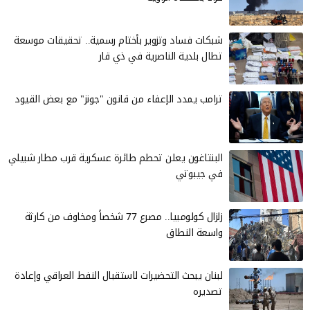
شبكات فساد وتزوير بأختام رسمية.. تحقيقات موسعة
تطال بلدية الناصرية في ذي قار
ترامب يمدد الإعفاء من قانون "جونز" مع بعض القيود
البنتاغون يعلن تحطم طائرة عسكرية قرب مطار شبيلي
في جيبوتي
زلزال كولومبيا.. مصرع 77 شخصاً ومخاوف من كارثة
واسعة النطاق
لبنان يبحث التحضيرات لاستقبال النفط العراقي وإعادة
تصديره