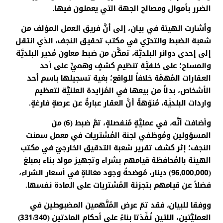
الضرر بأموال ومصالح الجهة التي يعملون فيها.
وأشارت الهيئة في بيان، إلى أنَّ فريق العمل المؤلف من
شعبة الضبط والتحرّي في مكتب تحقيق النجف، الذي انتقل
إلى إحدى دوائر البلديَّة، تمكَّن من ضبط معاون مُدير البلديَّة
والمساح؛ على خلفيَّة تنظيم كشفٍ وهميٍّ على أحد
العقارات المُهمَّة خلافاً للواقع؛ بغية تسجيلها باسم أحد
الأشخاص، بدلاً من بيعها في المُزايدة العلنيَّة لتعظيم
واردات البلديَّة، مُنوّهةً أنَّ العقار عبارةٌ عن عرصةٍ فارغةٍ.
وأضافت أنَّه، في عمليَّةٍ مُنفصلةٍ، تمَّ ضبط (6) من
المسؤولين ومُوظفي لجنة المُشتريات في معمل سمنت
النجف؛ إثر كشف تقرير شعبة التدقيق الخارجيّ في مكتب
الهيئة بالمُحافظة قيامهم بشراء وتجهيز مواد بناء بمبلغ
(96,000,000) دينار، مُوضحةً وجود مغالاةٍ في أسعار الشراء،
فضلاً عن قيامهم بتجزئة المُشتريات على المادة نفسها.
ووفقا للبيان، فقد تمّ عرض المُتَّهمين المضبوطين في
العمليَّتين، اللتين نُفِّذتا بناءً على أحكام المادتين (331/340)