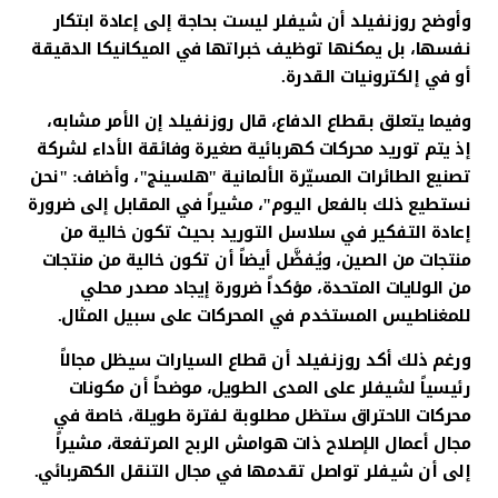
وأوضح روزنفيلد أن شيفلر ليست بحاجة إلى إعادة ابتكار
نفسها، بل يمكنها توظيف خبراتها في الميكانيكا الدقيقة
أو في إلكترونيات القدرة.
وفيما يتعلق بقطاع الدفاع، قال روزنفيلد إن الأمر مشابه،
إذ يتم توريد محركات كهربائية صغيرة وفائقة الأداء لشركة
تصنيع الطائرات المسيّرة الألمانية "هلسينج"، وأضاف: "نحن
نستطيع ذلك بالفعل اليوم"، مشيراً في المقابل إلى ضرورة
إعادة التفكير في سلاسل التوريد بحيث تكون خالية من
منتجات من الصين، ويُفضَّل أيضاً أن تكون خالية من منتجات
من الولايات المتحدة، مؤكداً ضرورة إيجاد مصدر محلي
للمغناطيس المستخدم في المحركات على سبيل المثال.
ورغم ذلك أكد روزنفيلد أن قطاع السيارات سيظل مجالاً
رئيسياً لشيفلر على المدى الطويل، موضحاً أن مكونات
محركات الاحتراق ستظل مطلوبة لفترة طويلة، خاصة في
مجال أعمال الإصلاح ذات هوامش الربح المرتفعة، مشيراً
إلى أن شيفلر تواصل تقدمها في مجال التنقل الكهربائي.