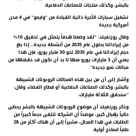
بالبشر، وكذلك منتجات للصناعات الدفاعية.
تشغيل سيارات الأجرة ذاتية القيادة من "وايمو" في 4 مدن
أميركية جديدة
وقال روزنفيلد: "لقد وضعنا هدفاً يتمثل في تحقيق 10%
من إيراداتنا بحلول عام 2035 من أنشطة جديدة... إذا بلغ
حجم إيراداتنا في عام 2035 نحو 30 مليار يورو، فإن هذا
يعني أن 3 مليارات يورو منها لا بد أن نكون قد حققناها من
مجالات نمو جديدة".
وأشار إلى أن من بين هذه المجالات الروبوتات الشبيهة
بالبشر، وكذلك الصناعات الدفاعية أو قطاع الفضاء، وقال:
"سنحقق الثلاثة مليارات.
وذكر روزنفيلد أن موضوع الروبوتات الشبيهة بالبشر يحظى
حالياً بإقبال كبير، موضحاً أن الشركة تتلقى حجماً كبيراً من
الطلبات في هذا المجال، مشيراً إلى أن هناك أكثر من 28
طلباً لنماذج أولية.