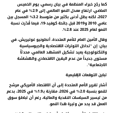
كما رجّح خبراء المنظمة في بيان رسمي، يوم الخميس
الماضي، ارتفاع معدل النمو العالمي إلى 2.9% في عام
2027، لكنه يظل أدنى بكثير من متوسط 3.2% المسجل بين
عامي 2010 و2019 قبل جائحة كوفيد-19، فيما قُدّرت نسبة
النمو لعام 2025 عند 2.8%.
وقال الأمين العام للأمم المتحدة، أنطونيو غوتيريش، في
بيان: إن "تداخل التوترات الاقتصادية والجيوسياسية
والتكنولوجية يعيد تشكيل المشهد العالمي، محدثاً
مستوى جديداً من عدم اليقين الاقتصادي والهشاشة
الاجتماعية".
تباين التوقعات الإقليمية
أشار تقرير الأمم المتحدة إلى أن الاقتصاد الأمريكي مرشح
للنمو بنسبة 2.0% في 2026، مقارنة بـ1.9% في 2025، بدعم
من تيسير السياسات النقدية والمالية، رغم أن تباطؤ سوق
العمل قد يحد من وتيرة هذا النمو.