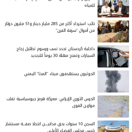
للمياه
نائب: استرداد أكثر من 285 مليار دينار و51 مليون دولار
من أموال "سرقة القرن"
داخلية كردستان تحدد نسب ورسوم تظليل زجاج
السيارات وتمنح مهلة 30 يوماً للتجديد
الحوثيون يستهدفون ميناء "المخا" اليمني
الحرس الثوري الإيراني: معركة هرمز جيوسياسية تقلب
موازين القوى
السجن 10 سنوات بحق مدانيــــن انتحلا صفـــة مستشار
رئيس مجلس القضـاء الأعاـى