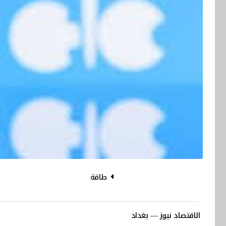
طاقة
الاقتصاد نيوز — بغداد