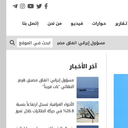
تـقارير
حـوارات
فيديـو
من نحن
إتصل بنا
مسؤول إيراني: اتفاق مضيق هرمز النهائي "بات قريباً"
الإقتص
آخر الأخـبـار
مسؤول إيراني: اتفاق مضيق هرمز
النهائي "بات قريباً"
الأجواء العراقية تسجل ارتفاعاً بنسبة
26.8% في حركة الطائرات خلال تموز