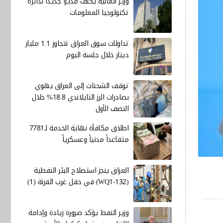
وزير المالية يكلف مديرا جديدا لدائرة
تكنولوجيا المعلومات
تداولات سوق العراق تتجاوز 1.1 مليار
دينار خلال جلسة اليوم
توقف الشحنات إلى العراق يهوي
بصادرات الرز التايلاندي 18.8% خلال
النصف الأول
اطلاق مكافأة نهاية الخدمة لـ7781
متقاعداً مدنياً وعسكرياً
العراق ينجز استصلاح البئر النفطية
(WQ1-132) في حقل غرب القرنة (1)
وزير النفط يؤكد ضرورة زيادة وإدامة