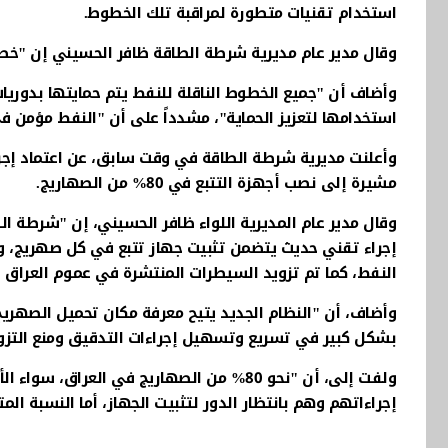
استخدام تقنيات متطورة لمراقبة تلك الخطوط.
وقال مدير عام مديرية شرطة الطاقة ظافر الحسيني إن "خطوط
وأضاف أن "جميع الخطوط الناقلة للنفط يتم حمايتها بدوريات
استخدامها لتعزيز الحماية"، مشدداً على أن "النفط مؤمن في
وأعلنت مديرية شرطة الطاقة في وقت سابق، عن اعتماد إجر
مشيرة إلى نصب أجهزة التتبع في 80% من الصهاريج.
وقال مدير عام المديرية اللواء ظافر الحسيني، إن "شرطة الط
إجراء تقني حديث يتضمن تثبيت جهاز تتبع في كل صهريج، وي
النفط، كما تم تزويد السيطرات المنتشرة في عموم العراق به
وأضاف، أن "النظام الجديد يتيح معرفة مكان تحميل الصهريج
بشكل كبير في تسريع وتسهيل إجراءات التدقيق ومنع التزوير 
إجراءاتهم وهم بانتظار الدور لتثبيت الجهاز، أما النسبة ا