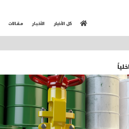
كل الأخبار
الأخـبـار
مـقـالات
لياً