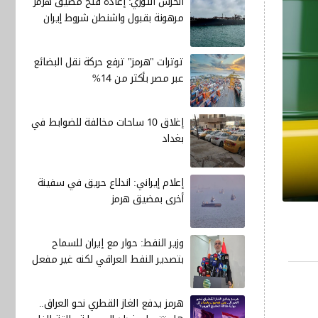
الحرس الثوري: إعادة فتح مضيق هرمز
مرهونة بقبول واشنطن شروط إيران
توترات "هرمز" ترفع حركة نقل البضائع
عبر مصر بأكثر من 14%
إغلاق 10 ساحات مخالفة للضوابط في
بغداد
إعلام إيراني: اندلاع حريق في سفينة
أخرى بمضيق هرمز
وزير النفط: حوار مع إيران للسماح
بتصدير النفط العراقي لكنه غير مفعل
هرمز يدفع الغاز القطري نحو العراق..