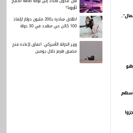
هل تتحول بغداد إلى بوابة طاقة الخليج
لأوروبا؟
مال".
اطلاق مبادرة بـ200 مليون دولار لإنقاذ
100 كائن حي مهدد في 30 دولة
وزير الخزانة الأميركي: اتفاق لإعادة فتح
مضيق هرمز خلال يومين
وهو
 أسهم
حكومية، تم تثبيت جهاز التتبع عليها، في حين أن 10% أنجزوا