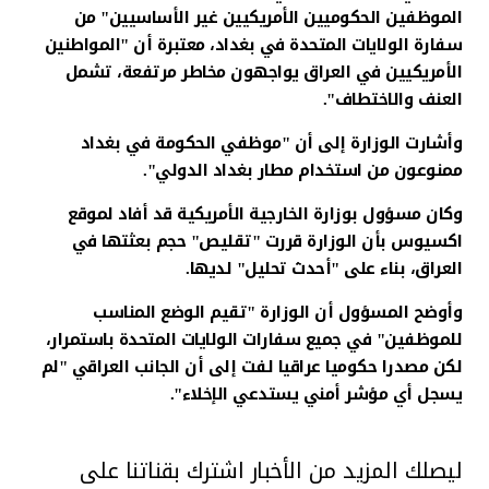
الموظفين الحكوميين الأمريكيين غير الأساسيين" من
سفارة الولايات المتحدة في بغداد، معتبرة أن "المواطنين
الأمريكيين في العراق يواجهون مخاطر مرتفعة، تشمل
العنف والاختطاف".
وأشارت الوزارة إلى أن "موظفي الحكومة في بغداد
ممنوعون من استخدام مطار بغداد الدولي".
وكان مسؤول بوزارة الخارجية الأمريكية قد أفاد لموقع
اكسيوس بأن الوزارة قررت "تقليص" حجم بعثتها في
العراق، بناء على "أحدث تحليل" لديها.
وأوضح المسؤول أن الوزارة "تقيم الوضع المناسب
للموظفين" في جميع سفارات الولايات المتحدة باستمرار،
لكن مصدرا حكوميا عراقيا لفت إلى أن الجانب العراقي "لم
يسجل أي مؤشر أمني يستدعي الإخلاء".
ليصلك المزيد من الأخبار اشترك بقناتنا على