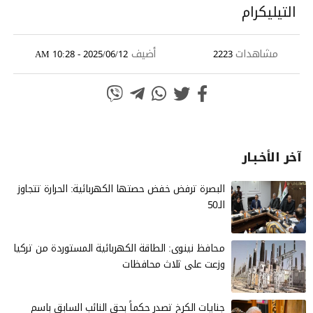
التيليكرام
مشاهدات
أضيف
2025/06/12 - 10:28 AM
2223
آخر الأخـبـار
البصرة ترفض خفض حصتها الكهربائية: الحرارة تتجاوز
الـ50
محافظ نينوى: الطاقة الكهربائية المستوردة من تركيا
وزعت على ثلاث محافظات
جنايات الكرخ تصدر حكماً بحق النائب السابق باسم