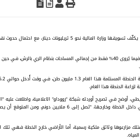
يتوقع أن تبلغ إنتاج الحنطة في العراق هذا العام 6 ملايين طن، يكلّف تسويقها وزارة المالية نحو 5 تريليونات دينار،
نحو 30% من الأراضي المزروعة بالحنطة تقع خارج الخطة الزراعية، فيما يُروى 40% فقط من إجمالي المساحات بنظام الري بالرش
لزراعة الحنطة هذا العام.
ريطي، أوضح في تصريح أوردته شبكة "رووداو" الاعلامية، واطلعت عليه "ال
نيوز"، إن مساحة الأراضي المزروعة بالحنطة، بما في ذلك الأراضي داخل الخطة وخارجها، "تصل إلى 6 ملايين دونم، وم
تلك مزارعوها وثائق ملكية رسمية، أما الأراضي خارج الخطة فهي تلك ا
لمياه.