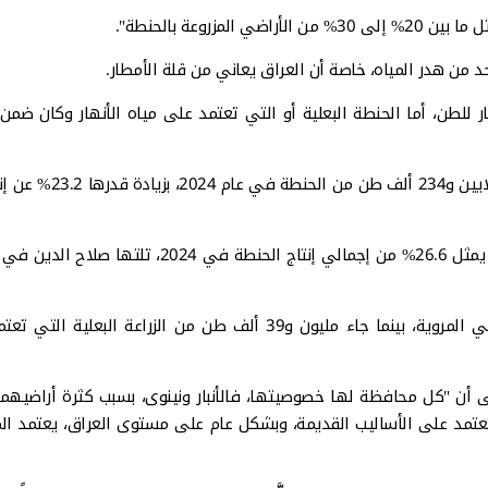
روعة بالحنطة".
 من هدر المياه، خاصة أن العراق يعاني من قلة الأمطار.
تُروى بأساليب متطورة تُتسلَّم بسعر 850 ألف دينار للطن، أما الحنطة البعلية أو التي تعتمد على مياه الأنهار وكان
ووفقاً لإحصاءات الجهاز المركزي للإحصاء العراقي، أُنتج خمسة ملايين و4
واحتلت نينوى المرتبة الأولى بإنتاج مليون و394 ألف طن، وهو ما يمثل 26.6% من إجمالي إنتاج الحنطة في 024
في العام الماضي، أُنتج أربعة ملايين و195 ألف طن من الأراضي المروية، بينما جاء مليون و39 ألف طن من الزراعة الب
ى أن "كل محافظة لها خصوصيتها، فالأنبار ونينوى، بسبب كثرة أراضيهما
تعتمد على الأساليب القديمة، وبشكل عام على مستوى العراق، يعتمد الم