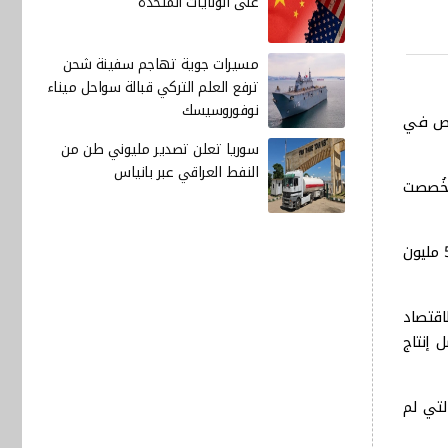
على الولايات المتحدة
مسيرات جوية تهاجم سفينة شحن
ترفع العلم التركي قبالة سواحل ميناء
نوفوروسيسك
 مع احتمال حدوث نقص في
سوريا تعلن تصدير مليوني طن من
النفط العراقي عبر بانياس
، في حين خُصصت
حتى 18 أيار، ووفقاً للإحصاءات الرسمية لوزارة التجارة، بلغت كمية الحنطة المستلمة هذا العام 1.3 مليون طن، في وقت أُدخل حوالي 5.2 مليون
اقتصاد
ن المتوقع أن يصل إنتاج
لتي لم