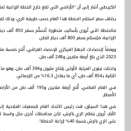
الكريطي أشار إلى أن "الأراضي التي تقع خارج الخطة الزراعية تمثل ما بين 20% إلى 30% من الأراضي المز
يختلف سعر استلام الحنطة هذا العام حسب طريقة الري، وذلك للحد
فالحنطة التي 
الزراعية، فيُستلم بسعر 800 ألف دينار للطن.
2023 الذي بلغ أربعة ملايين و248 ألف طن.
الثانية بـ854 ألف طن، أي ما يعادل 16.3% من الإجمالي.
الأمطار.
في هذا السياق، لفت رئيس الاتحاد العام للجمعيات الفلاحية إل
الآبار، تُروى بنظام الري بالرش، لكن محافظات أخرى مثل واسط 
على الري بالرش بنسبة 40% لزراعة الحنطة".