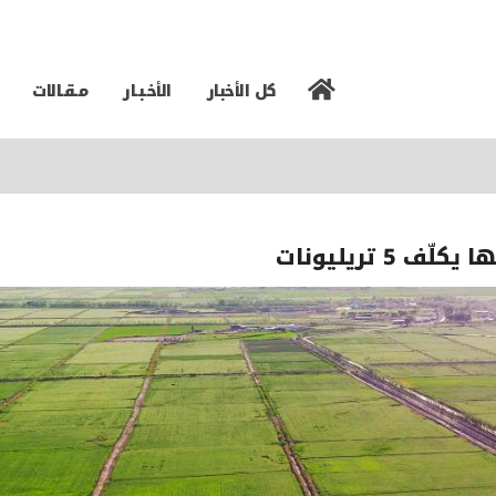
كل الأخبار
الأخـبـار
مـقـالات