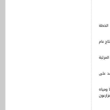
 ضمن الخطة
23 ألف طن من الحنطة في عام 2024، بزيادة قدرها 23.2% عن إنتاج عام
2، تلتها صلاح الدين في المرتبة
علية التي تعتمد على
 ومياه
زارعون