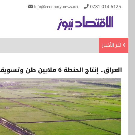
info@economy-news.net
0781 014 6125
آخر الأخـبـار
العراق.. إنتاج الحنطة 6 ملايين طن وتسويقها يكلّف 5 تريليونات