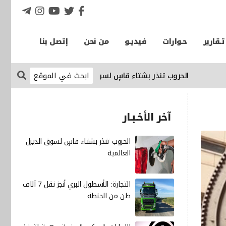
تـقارير
حـوارات
فيديـو
من نحن
إتصل بنا
الحروب تنذر بشتاء قاسٍ لسوق الديزل العالمية
الإقتصاد نيوز
آخر الأخـبـار
الحروب تنذر بشتاء قاسٍ لسوق الديزل
العالمية
التجارة: الأسطول البري أنجز نقل 7 آلاف
طن من الحنطة