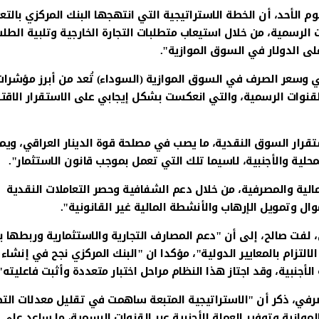
 الأحد، أن الخطة الاستراتيجية التي انتهجها البنك المركزي بالتع
 الرسمية، من خلال استيعاب متطلبات التجارة الخارجية وتلبية الطلب
ى الدولار في السوق الموازية".
 وسعر الصرف في السوق الموازية (السوداء) تُعد من أبرز مؤشرات
قنوات الرسمية، والتي انعكست بشكل إيجابي على الاستقرار الاقت
ار السوق النقدية، ما يصب في مصلحة قوة الدينار العراقي، ويم
محلية والأجنبية، لاسيما تلك التي تعمل بموجب قانون الاستثمار".
مالية والمصرفية، من خلال دعم الشفافية وحصر التعاملات النقدية
ال وتمويل الإرهاب والأنشطة المالية غير القانونية".
، لفت صالح، إلى أن "دعم المصارف التجارية والاستثمارية وربطها ب
لتزام بالمعايير الدولية"، مؤكدا ان "البنك المركزي نجح في إنشاء
الأجنبية، وقد اجتاز هذا النظام مراحل اختبار متعددة وأثبت فاعليته"
صرفي، ذكر أن "الاستراتيجية المتبعة ساهمت في تقليل معدلات الت
ازية وتوفير العملة الأجنبية عبر القنوات الرسمية، ما ساعد على 