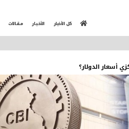
كل الأخبار
الأخـبـار
مـقـالات
ي أسعار الدولار؟