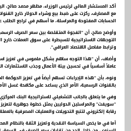
أكد المستشار المالي لرئيس الوزراء، مظهر محمد صالح، اليوم
مع المصارف، ركزت على ضبط بيع وشراء الدولار خارج القنوات
الحسابات المفتوحة والمراسلة، ما أسهم في تراجع الطلب عل
وأوضح صالح، أن "الفجوة المتقلصة بين سعر الصرف الرسمي
التوجهات الاستراتيجية للسيطرة على سوق العملات خارج ال
وترابط مفاصل الاقتصاد العراقي".
وأضاف، أن "هذا التوجه ساهم بشكل ملموس في تعزيز استقر
عاملاً أساسياً في تحسين بيئة الأعمال وجذب الاستثمارات ال
ونوه، بأن "هذه الإجراءات تسهم أيضاً في تعزيز الحوكمة ال
بالقنوات الرسمية، الأمر الذي يساعد على مكافحة غسل الأمو
وفي ما يتعلق بالجانب التشغيلي لاستراتيجية البنك المركزي
"سويفت" والمراسلين الدوليين يمثل خطوة جوهرية لتعزيز الا
رقابة إلكتروني لتتبع التحويلات والعمليات المصرفية بالعملة 
أما في ما يخص السياسة النقدية وتعزيز الثقة بالنظام الم
السنوي، من خلال الحد من تقلبات سعر الصرف في السوق المو