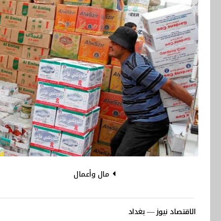
مال وأعمال
الاقتصاد نيوز — بغداد