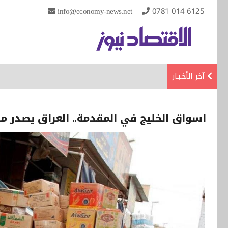
info@economy-news.net
0781 014 6125
آخر الأخـبـار
اسواق الخليج في المقدمة.. العراق يصدر مليون و 500 الف طن من منتجاته الزراع