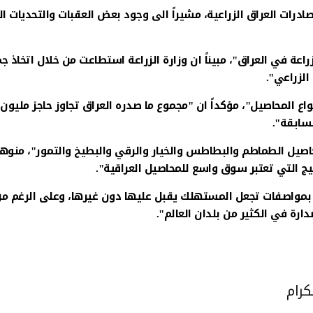
درات العراق الزراعية، مشيراً الى وجود بعض العقبات والتحديات ا
راعة في العراق"، مبيناً ان وزارة الزراعة استطاعت من خلال اتخاذ ج
 الزراعي".
لعراق صدر اكثر من 13 مادة شملت محاصيل الطماطم والبطاطس والخيار والرقي والبطيخ والتمور"، منو
يج التي تعتبر سوق واسع للمحاصيل العراقية".
ع بمواصفات تجعل المستهلك يقبل عليها دون غيرها، وعلى الرغم من
ارة في الكثير من بلدان العالم".
كرام