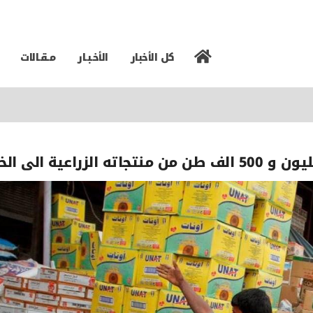
كل الأخبار
الأخـبـار
مـقـالات
ية الى الخارج