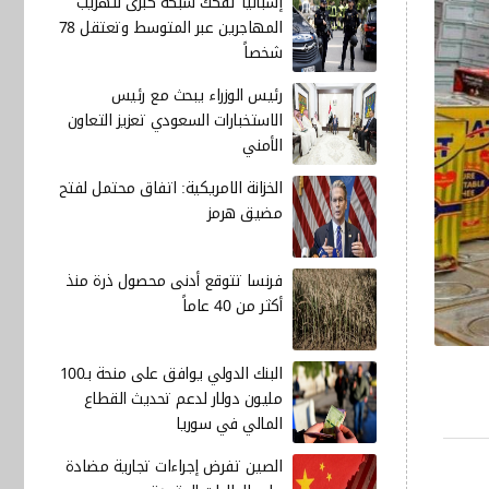
إسبانيا تفكك شبكة كبرى لتهريب
المهاجرين عبر المتوسط وتعتقل 78
شخصاً
رئيس الوزراء يبحث مع رئيس
الاستخبارات السعودي تعزيز التعاون
الأمني
الخزانة الامريكية: اتفاق محتمل لفتح
مضيق هرمز
فرنسا تتوقع أدنى محصول ذرة منذ
أكثر من 40 عاماً
البنك الدولي يوافق على منحة بـ100
مليون دولار لدعم تحديث القطاع
المالي في سوريا
الصين تفرض إجراءات تجارية مضادة