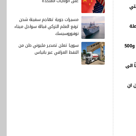
على الولايات المتحدة
لتي
مسيرات جوية تهاجم سفينة شحن
ملة
ترفع العلم التركي قبالة سواحل ميناء
نوفوروسيسك
سوريا تعلن تصدير مليوني طن من
واضاف ان "الانتاج الزراعي في العراق حقق قفزة بمختلف انواع المحاصيل"، مؤكداً ان "مجموع ما صدره العراق تجاوز حاجز مليون و500
النفط العراقي عبر بانياس
هاً الى
 ان