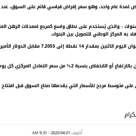
 استقر سعر الفائدة الرئيسي للقروض لأجل يزيد عن 5 سنوات – والذي يُستخدم على نطاق واسع كمرجع لمعدلات الرهن 
ووفقا لنظام تداول النقد الأجنبي في الصين، ارتفع سعر اليوان اليوم الاثنين بمقدار 14 نقطة إلى 7.2055 مقا
وفي السوق الفورية للنقد الأجنبي في الصين، يسمح لليوان بالارتفاع أو الانخفاض بنسبة 2% من سعر التعادل المركزي كل ي
ركي على متوسط مرجح للأسعار التي يقدمها صناع السوق قبل افتتاح
كرام
أضيف
2025/04/21 - 9:31 AM