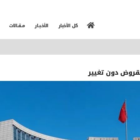
كل الأخبار
الأخـبـار
مـقـالات
للقروض دون تغيير