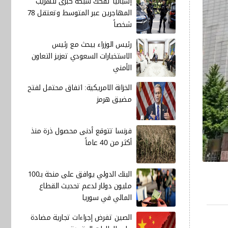
إسبانيا تفكك شبكة كبرى لتهريب
المهاجرين عبر المتوسط وتعتقل 78
شخصاً
رئيس الوزراء يبحث مع رئيس
الاستخبارات السعودي تعزيز التعاون
الأمني
الخزانة الامريكية: اتفاق محتمل لفتح
مضيق هرمز
فرنسا تتوقع أدنى محصول ذرة منذ
أكثر من 40 عاماً
البنك الدولي يوافق على منحة بـ100
مليون دولار لدعم تحديث القطاع
المالي في سوريا
الصين تفرض إجراءات تجارية مضادة