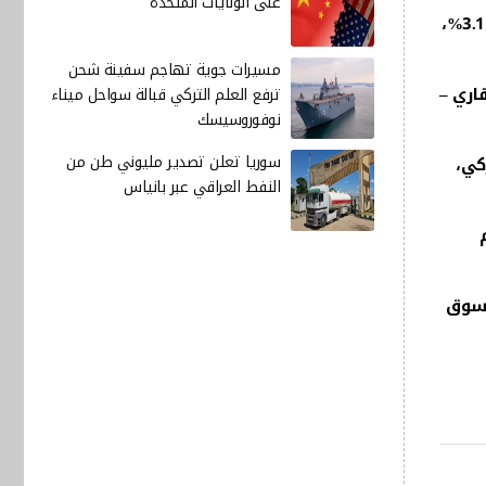
على الولايات المتحدة
أبقت الصين اليوم الاثنين على سعر الفائدة الرئيسي للقروض لمدة عام واحد، وهو سعر إقراض قياسي قائم على السوق، عند 3.1%،
مسيرات جوية تهاجم سفينة شحن
العقاري –
ترفع العلم التركي قبالة سواحل ميناء
نوفوروسيسك
سوريا تعلن تصدير مليوني طن من
بل الدولار الأميركي،
النفط العراقي عبر بانياس
وم
 سوق