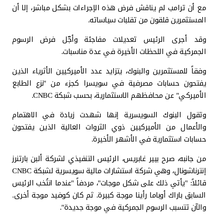
مع أن ترامب لم يناقش فرض هذه الإجراءات بشكل مباشر، إلا أن
المستثمرين قلقون من تقلبات سياساته.
وقد أجرى الرئيس تعديلات مفاجئة وأجّل فرض الرسوم
الجمركية في اللحظات الأخيرة في عدة مناسبات.
وفقاً للمستثمرين والبنوك، يتزايد عدد الأميركيين الأثرياء الذين
يفتحون حسابات مصرفية في سويسرا كجزء من "نزع الطابع
الأميركي" عن محافظهم الاستثمارية، بحسب شبكة CNBC.
وتقول البنوك السويسرية إنها شهدت زيادة في الاهتمام
والأعمال من الأميركيين ذوي الثروات العالية الذين يفتحون
حسابات استثمارية في الأشهر الأخيرة.
من جانبه، صرح بيير غابريس، الرئيس التنفيذي لشركة ألبن بارتنرز
إنترناشونال، وهي شركة استشارات مالية سويسرية لشبكة CNBC
قائلاً: "يأتي ذلك على شكل موجات"، مردفاً "عندما انتُخب الرئيس
السابق باراك أوباما رأينا موجة كبيرة. ثم كان كوفيد موجة أخرى.
والآن تتسبب الرسوم الجمركية في موجة جديدة".