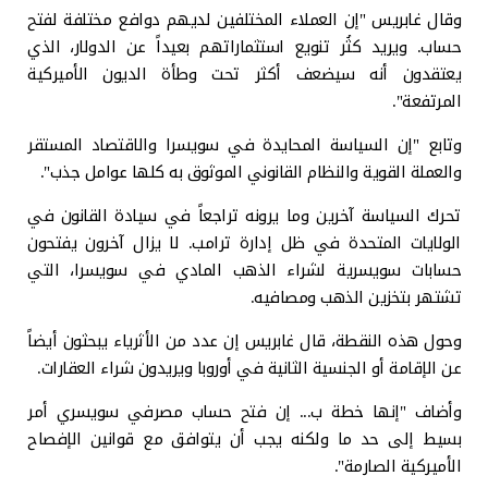
وقال غابريس "إن العملاء المختلفين لديهم دوافع مختلفة لفتح
حساب. ويريد كثُر تنويع استثماراتهم بعيداً عن الدولار، الذي
يعتقدون أنه سيضعف أكثر تحت وطأة الديون الأميركية
المرتفعة".
وتابع "إن السياسة المحايدة في سويسرا والاقتصاد المستقر
والعملة القوية والنظام القانوني الموثوق به كلها عوامل جذب".
تحرك السياسة آخرين وما يرونه تراجعاً في سيادة القانون في
الولايات المتحدة في ظل إدارة ترامب. لا يزال آخرون يفتحون
حسابات سويسرية لشراء الذهب المادي في سويسرا، التي
تشتهر بتخزين الذهب ومصافيه.
وحول هذه النقطة، قال غابريس إن عدد من الأثرياء يبحثون أيضاً
عن الإقامة أو الجنسية الثانية في أوروبا ويريدون شراء العقارات.
وأضاف "إنها خطة ب... إن فتح حساب مصرفي سويسري أمر
بسيط إلى حد ما ولكنه يجب أن يتوافق مع قوانين الإفصاح
الأميركية الصارمة".