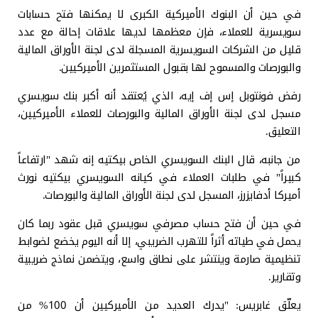
في حين أن البنوك الأميركية الكبرى لا يمكنها فتح حسابات
سويسرية للعملاء، فإن معظمها لديها علاقات إحالة مع عدد
قليل من الشركات السويسرية المسجلة لدى لجنة الأوراق المالية
والبورصات والمسموح لها بقبول المستثمرين الأميركيين.
رفض فونتوبل إس إف إيه، الذي يُعتقد أنه أكبر بنك سويسري
مسجل لدى لجنة الأوراق المالية والبورصات للعملاء الأميركيين،
التعليق.
من جانبه، قال البنك السويسري الخاص بيكتيه إنه شهد "ارتفاعاً
كبيراً" في طلبات العملاء في كيانه السويسري بيكتيه نورث
أميركا أدفايزرز، المسجل لدى لجنة الأوراق المالية والبورصات.
في حين أن فتح حساب مصرفي سويسري قبل عقود ربما كان
يحمل في طياته أثراً للتهرب الضريبي، إلا أنه اليوم يخضع لضوابط
تنظيمية صارمة وينتشر على نطاق واسع، ويتضمن نماذج ضريبية
وتقارير.
يعلّق غابريس: "يدرك العديد من الأميركيين أن 100% من