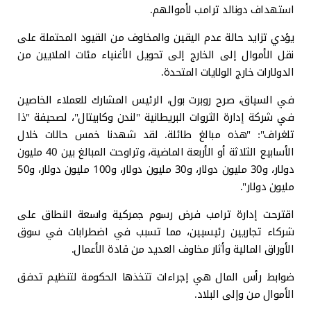
استهداف دونالد ترامب لأموالهم.
يؤدي تزايد حالة عدم اليقين والمخاوف من القيود المحتملة على
نقل الأموال إلى الخارج إلى تحويل الأغنياء مئات الملايين من
الدولارات خارج الولايات المتحدة.
في السياق، صرح روبرت بول، الرئيس المشارك للعملاء الخاصين
في شركة إدارة الثروات البريطانية "لندن وكابيتال"، لصحيفة "ذا
تلغراف": "هذه مبالغ طائلة. لقد شهدنا خمس حالات خلال
الأسابيع الثلاثة أو الأربعة الماضية، وتراوحت المبالغ بين 40 مليون
دولار، و30 مليون دولار، و30 مليون دولار، و100 مليون دولار، و50
مليون دولار".
اقترحت إدارة ترامب فرض رسوم جمركية واسعة النطاق على
شركاء تجاريين رئيسيين، مما تسبب في اضطرابات في سوق
الأوراق المالية وأثار مخاوف العديد من قادة الأعمال.
ضوابط رأس المال هي إجراءات تتخذها الحكومة لتنظيم تدفق
الأموال من وإلى البلاد.