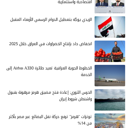
اقتصادية واستثمارية
الزيدي يوجّه بتعطيل الدوام الرسمي الأربعاء المقبل
انخفاض حاد بإنتاج الخضراوات في العراق خلال 2025
الخطوط الجوية العراقية تعيد طائرة Airbus A330 إلى
الخدمة
الحرس الثوري: إعادة فتح مضيق هرمز مرهونة بقبول
واشنطن شروط إيران
توترات "هرمز" ترفع حركة نقل البضائع عبر مصر بأكثر
من 14%