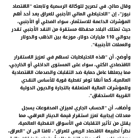
وقال صالح، في تصريح للوكالة الرسمية وتابعته "الاقتصاد
نيوز"، إن "الاحتياطي المالي الأجنبي للعراق يعد أحد أهم
المؤشرات الداعمة للاستثمار، سواء المحلي أو الأجنبي،
حيث تمتلك البلاد محفظة مستقرة من النقد الأجنبي تقدر
بحوالي 110 مليارات دولار، موزعة بين الذهب والدولار
والعملات الأجنبية".
وأوضح، أن "هذه الاحتياطيات تسهم في تعزيز الاستقرار
الاقتصادي الكلي، سواء على المستوى الداخلي أو الخارجي،
مما يجعلها عامل حماية ضد التقلبات والصدمات الاقتصادية
العالمية، كما أنها توفر تغطية قوية للأساس النقدي
وللمؤشرات المالية المتعلقة بالتجارة والديون الدولية
القريبة الاستحقاق".
وأضاف، أن "الحساب الجاري لميزان المدفوعات يسجل
معدلات إيجابية تعزز استقرار قيمة الدينار العراقي، مما
يقلل من تأثير التقلبات في الأسواق النفطية العالمية،
نظراً لطبيعة الاقتصاد الريعي للعراق"، لافتا الى ان "العراق،