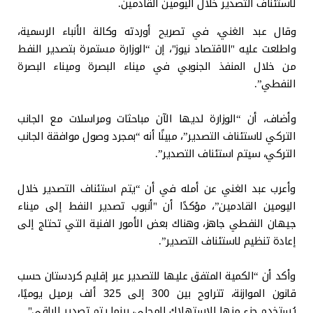
لاستئناف التصدير خلال اليومين القادمين.
وقال عبد الغني، في تصريح أوردته وكالة الأنباء الرسمية،
واطلعت عليه "الاقتصاد نيوز"، إن “الوزارة مستمرة بتصدير النفط
من خلال المنفذ الجنوبي في ميناء البصرة وميناء البصرة
النفطي”.
وأضاف، أن “الوزارة لديها الآن مباحثات ومراسلات مع الجانب
التركي لاستئناف التصدير”، مبينًا أنه “بمجرد وصول موافقة الجانب
التركي، سيتم استئناف التصدير”.
وأعرب عبد الغني عن أمله في أن “يتم استئناف التصدير خلال
اليومين القادمين”، مؤكدًا أن "أنبوب تصدير النفط إلى ميناء
جيهان النفطي جاهز، وهناك بعض الأمور الفنية التي تحتاج إلى
إعادة تنظيم لاستئناف التصدير”.
وأكد أن “الكمية المتفق عليها للتصدير عبر إقليم كردستان حسب
قانون الموازنة، تتراوح بين 300 إلى 325 ألف برميل يوميًا،
يُستخدم جزء منها للاستهلاك المحلي، بينما يتم تصدير الباقي".