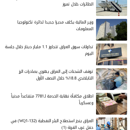
الطائرات خلال تموز
وزير المالية يكلف مديرا جديدا لدائرة تكنولوجيا
المعلومات
تداولات سوق العراق تتجاوز 1.1 مليار دينار خلال جلسة
اليوم
توقف الشحنات إلى العراق يهوي بصادرات الرز
التايلاندي 18.8% خلال النصف الأول
اطلاق مكافأة نهاية الخدمة لـ7781 متقاعداً مدنياً
وعسكرياً
العراق ينجز استصلاح البئر النفطية (WQ1-132) في
حقل غرب القرنة (1)