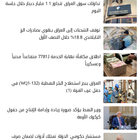
تداولات سوق العراق تتجاوز 1.1 مليار دينار خلال جلسة
اليوم
توقف الشحنات إلى العراق يهوي بصادرات الرز
التايلاندي 18.8% خلال النصف الأول
اطلاق مكافأة نهاية الخدمة لـ7781 متقاعداً مدنياً
وعسكرياً
العراق ينجز استصلاح البئر النفطية (WQ1-132) في
حقل غرب القرنة (1)
وزير النفط يؤكد ضرورة زيادة وإدامة الإنتاج من حقول
كركوك الأربعة
مستشار حكومي: الدولة تمتلك أدوات لضمان صرف