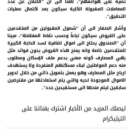
نصية على هواتفهم"، لافتا الى أن "الاعلان عن عدد
المعاملات المقبولة الكلية سيكون بعد اكتمال عمليات
التدقيق".
وأشار الصفار الى أن "شمول المقبولين من المتقدمين
على القروض سيكون تباعاً وحسب نقاط المفاضلة"، مبينا
أن "الصندوق يحتاج الى اموال اضافية لسد الحاجة الكبيرة
للمتقدمين خاصة وانه يمنح هذه القروض بدون فوائد مثل
باقي المصارف كونه معني بدعم ملف الإسكان ومطلوب
منه دعم المواطنين لبناء مساكنهم المنفردة ولا يستهدف
ارباح مثل المصارف وهو يعمل بتمويل ذاتي من خلال تدوير
الاموال الموجودة لديه والتي يتم استعادتها من مقترضين
سابقين ليتم منحها الى مستفيدين جدد".
ليصلك المزيد من الأخبار اشترك بقناتنا على
التيليكرام