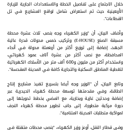
خلال الاجتماع على تفاصيل الخطة والاستعدادات الجارية للزيارة
‏الأربعينية حيث تم استعراض شامل لواقع المشاريع في تل
القطاعات".
وأضاف البيان، أن "وزير الكهرباء وجه بنصب ثلاث عشرة محطة
مسبقة الصنع (‏E-‎HOUSE‏) وتركيب خمس محولات قدرة عالية
الجهد، إضافة إلى توزيع أكثر من أربعمئة محولة في ‏أنحاء
المحافظة، مع نصب أكثر من عشرة آلاف عمود كهربائي،
واستخدام أكثر من مليون ‏و600 ألف متر من الأسلاك الكهربائية
لتغطية المناطق السكنية والتجارية كافة في المدينة ‏المقدسة".‏
وتابع البيان، أن "الوزير وجه أيضا بتسريع تنفيذ مشاريع إنتاج
الطاقة، وفي مقدمتها ‏توسعة محطة كهرباء الحيدرية عبر
إضافة وحدتين غازية وبخارية، مع المضي بخطط تحويلها ‏إلى
دورة مركبة متطورة، إلى جانب تطوير محطة كهرباء النجف
لمواكبة متطلبات المدينة ‏المتنامية".‏
وفي قطاع النقل، أوعز وزير الكهرباء، "بنصب محطات متنقلة في